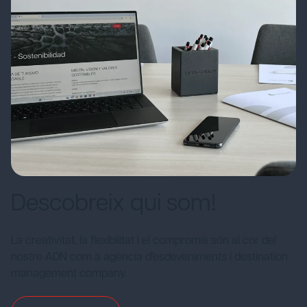
Descobreix qui som!
La creativitat, la flexibilitat i el compromís són al cor del
nostre ADN com a agència d'esdeveniments i destination
management company.