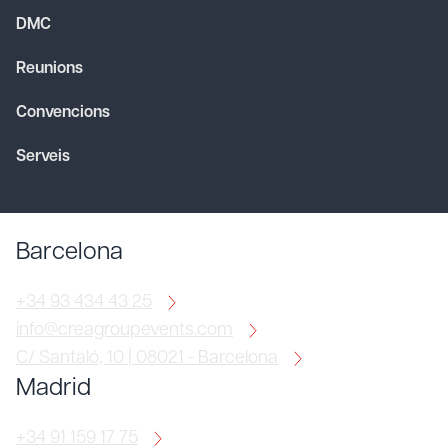
DMC
Reunions
Convencions
Serveis
Barcelona
+34 93 434 43 25
info@creagroupevents.com
C/ Santaló, 10 | 08021 - Barcelona
Madrid
+34 91 159 17 75