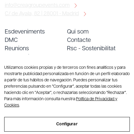
info@creagroupevents.com
C/ de Ayala, 82 | 28001 - Madrid
Esdeveniments
Qui som
DMC
Contacte
Reunions
Rsc - Sostenibilitat
Convencions
Treballa amb nosaltres
Serveis
Blog
Utilizamos cookies propias y de terceros con fines analíticos y para
mostrarte publicidad personalizada en función de un perfil elaborado
a partir de tus hábitos de navegación. Puedes personalizar tus
preferencias pulsando en "Configurar", aceptar todas las cookies
haciendo clic en "Aceptar", o rechazarlas seleccionando "Rechazar".
Para más información consulta nuestra
Política de Privacidad y
Cookies
.
© Copyright 2026 CREA Group. Tots els drets reservats
Configurar
Sitemap