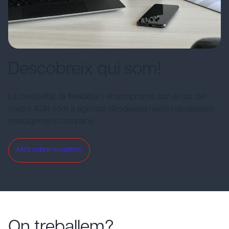
Descobreix qui som!
La creativitat, la flexibilitat i el compromís són al cor del
nostre ADN com a agència d'esdeveniments i destination
management company.
Més sobre nosaltres
On treballem?