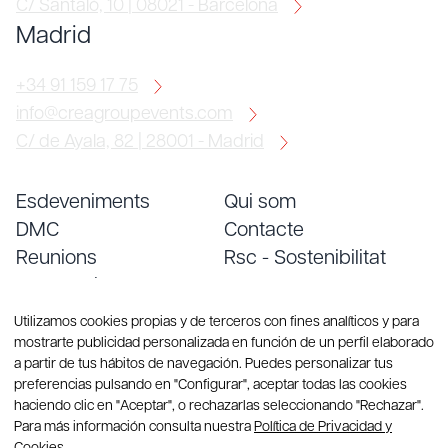
C/ Santaló, 10 | 08021 - Barcelona
Madrid
+34 91 159 17 75
info@creagroupevents.com
C/ de Ayala, 82 | 28001 - Madrid
Esdeveniments
Qui som
DMC
Contacte
Reunions
Rsc - Sostenibilitat
Convencions
Treballa amb nosaltres
Serveis
Blog
Utilizamos cookies propias y de terceros con fines analíticos y para
mostrarte publicidad personalizada en función de un perfil elaborado
a partir de tus hábitos de navegación. Puedes personalizar tus
preferencias pulsando en "Configurar", aceptar todas las cookies
haciendo clic en "Aceptar", o rechazarlas seleccionando "Rechazar".
Para más información consulta nuestra
Política de Privacidad y