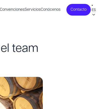
Convenciones
Servicios
Conócenos
Contacto
ES
 el team