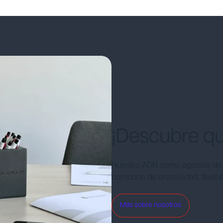
¡Descubre q
Nuestro ADN como agencia de 
compone de creatividad, flexib
Más sobre nosotros