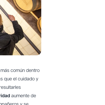
ez más común dentro
s que el cuidado y
esultarles
vidad
aumente de
mpañeros y se