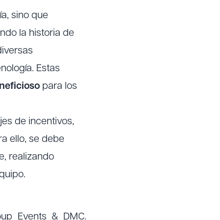
a, sino que
do la historia de
diversas
nología. Estas
eficioso
para los
jes de incentivos,
a ello, se debe
e, realizando
quipo.
roup Events & DMC.