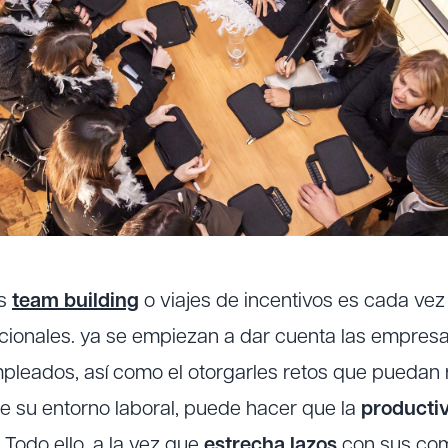
es
team building
o viajes de incentivos es cada v
cionales. ya se empiezan a dar cuenta las empresa
pleados, así como el otorgarles retos que puedan r
de su entorno laboral, puede hacer que la
producti
 Todo ello, a la vez que
estrecha lazos
con sus co