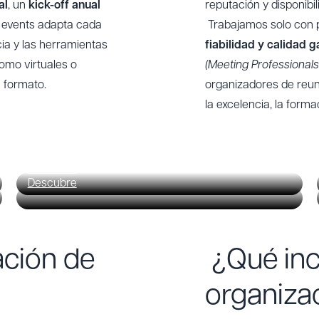
al
, un
kick-off anual
reputación y disponibil
 events adapta cada
Trabajamos solo con pa
ia y las herramientas
fiabilidad y calidad 
omo virtuales o
(Meeting Professionals 
 formato.
organizadores de reu
la excelencia, la forma
Reuniones en Sevilla
Reuniones en Malaga
Descubre
Descubre
ación de
¿Qué inc
organiza