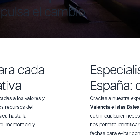
pulsa el cambio
ara cada
Especiali
tiva
España: 
das a los valores y
Gracias a nuestra exp
s recursos del
Valencia e Islas Bale
sica hasta la
cubrir cualquier neces
nte, memorable y
nos permite identific
fechas para evitar co