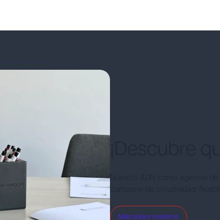
¡Descubre q
Nuestro ADN como agencia de 
compone de creatividad, flexib
Más sobre nosotros