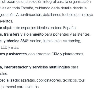
 ofrecemos una solución integral para la organización
ivas en toda España, cuidando cada detalle desde la
 ejecución. A continuación, detallamos todo lo que incluye
 eventos
.
de
alquiler de espacios ideales
en toda España
es,
transfers
y alojamiento
para ponentes y asistentes.
al y técnica 360º
: sonido, iluminación, streaming,
s LED y más.
nes y asistentes
, con sistemas CRM y plataformas
, interpretación y servicios multilingües
para
ales.
pecializado
: azafatas, coordinadores, técnicos, tour
e
personal para eventos
.