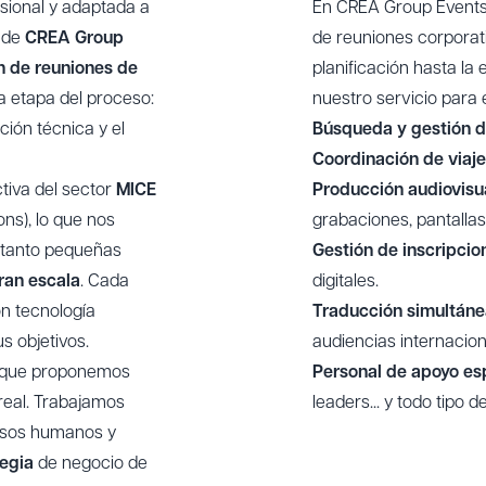
esional y adaptada a
En CREA Group Events,
n de
CREA Group
de reuniones corporat
n de reuniones de
planificación hasta la
a etapa del proceso:
nuestro
servicio para
ción técnica
y el
Búsqueda y gestión 
Coordinación de viaj
tiva del sector
MICE
Producción audiovisu
ons), lo que nos
grabaciones, pantalla
 tanto pequeñas
Gestión de inscripcio
ran escala
. Cada
digitales.
on tecnología
Traducción simultánea
us objetivos.
audiencias internacion
o que proponemos
Personal de apoyo es
real. Trabajamos
leaders... y todo tipo d
rsos humanos y
tegia
de negocio de