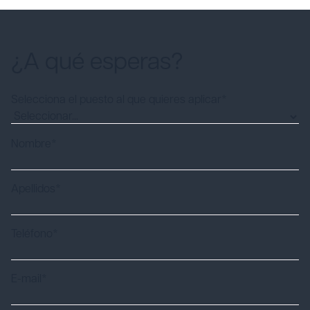
¿A qué esperas?
Selecciona el puesto al que quieres aplicar*
Nombre*
Apellidos*
Teléfono*
E-mail*