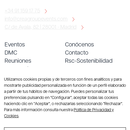
+34 91 159 17 75
info@creagroupevents.com
C/ de Ayala, 82 | 28001 - Madrid
Eventos
Conócenos
DMC
Contacto
Reuniones
Rsc-Sostenibilidad
Convenciones
Empleo
Servicios
Blog
Utilizamos cookies propias y de terceros con fines analíticos y para
mostrarte publicidad personalizada en función de un perfil elaborado
a partir de tus hábitos de navegación. Puedes personalizar tus
preferencias pulsando en "Configurar", aceptar todas las cookies
haciendo clic en "Aceptar", o rechazarlas seleccionando "Rechazar".
Para más información consulta nuestra
Política de Privacidad y
Cookies
.
© Copyright 2026 CREA Group. Todos los derechos reservados