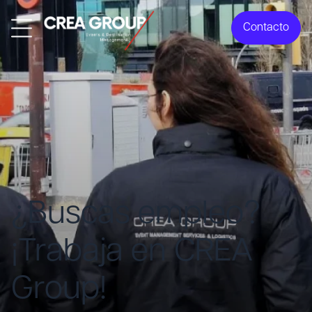
Contacto
¿Buscas empleo?
¡Trabaja en CREA
Group!