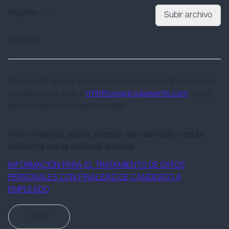
Adjuntar CV*
Subir archivo
LinkedIn
En caso de querer enviarnos tu curriculum directamente
envíanos un e-mail a
rrhh@creagroupevents.com
y nos
pondremos en contacto contigo.
Para continuar, debes aceptar que has leído y estás
conforme con la cláusula anterior.
INFORMACIÓN PARA EL TRATAMIENTO DE DATOS
PERSONALES CON FINALIDAD DE CANDIDATO A
EMPLEADO
Enviar