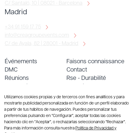
C/ Santaló, 10 | 08021 - Barcelona
Madrid
+34 91 159 17 75
info@creagroupevents.com
C/ de Ayala, 82 | 28001 - Madrid
Événements
Faisons connaissance
DMC
Contact
Réunions
Rse - Durabilité
Conventions
Emploi
Services
Blog
Utilizamos cookies propias y de terceros con fines analíticos y para
mostrarte publicidad personalizada en función de un perfil elaborado
a partir de tus hábitos de navegación. Puedes personalizar tus
preferencias pulsando en "Configurar", aceptar todas las cookies
haciendo clic en "Aceptar", o rechazarlas seleccionando "Rechazar".
Para más información consulta nuestra
Política de Privacidad y