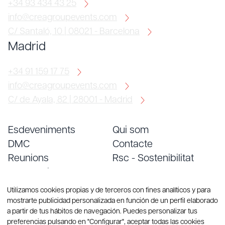
+34 93 434 43 25
info@creagroupevents.com
C/ Santaló, 10 | 08021 - Barcelona
Madrid
+34 91 159 17 75
info@creagroupevents.com
C/ de Ayala, 82 | 28001 - Madrid
Esdeveniments
Qui som
DMC
Contacte
Reunions
Rsc - Sostenibilitat
Convencions
Treballa amb nosaltres
Serveis
Blog
Utilizamos cookies propias y de terceros con fines analíticos y para
mostrarte publicidad personalizada en función de un perfil elaborado
a partir de tus hábitos de navegación. Puedes personalizar tus
preferencias pulsando en "Configurar", aceptar todas las cookies