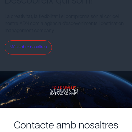
Descobreix qui som!
La creativitat, la flexibilitat i el compromís són al cor del
nostre ADN com a agència d'esdeveniments i destination
management company.
Més sobre nosaltres
Contacte amb nosaltres