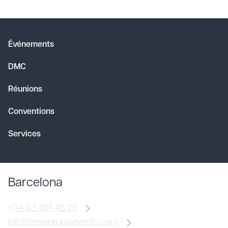
Événements
DMC
Réunions
Conventions
Services
Barcelona
+34 93 434 43 25
info@creagroupevents.com