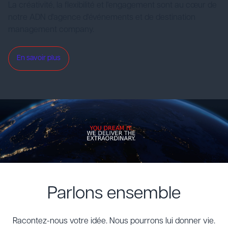
La créativité, la flexibilité et l'engagement sont au cœur de
notre ADN d'agence d'événements et de destination
management company.
En savoir plus
Parlons ensemble
Racontez-nous votre idée. Nous pourrons lui donner vie.