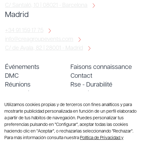
C/ Santaló, 10 | 08021 - Barcelona
Madrid
+34 91 159 17 75
info@creagroupevents.com
C/ de Ayala, 82 | 28001 - Madrid
Événements
Faisons connaissance
DMC
Contact
Réunions
Rse - Durabilité
Conventions
Emploi
Services
Blog
Utilizamos cookies propias y de terceros con fines analíticos y para
mostrarte publicidad personalizada en función de un perfil elaborado
a partir de tus hábitos de navegación. Puedes personalizar tus
preferencias pulsando en "Configurar", aceptar todas las cookies
haciendo clic en "Aceptar", o rechazarlas seleccionando "Rechazar".
Para más información consulta nuestra
Política de Privacidad y