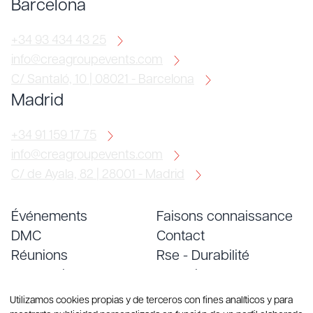
Barcelona
+34 93 434 43 25
info@creagroupevents.com
C/ Santaló, 10 | 08021 - Barcelona
Madrid
+34 91 159 17 75
info@creagroupevents.com
C/ de Ayala, 82 | 28001 - Madrid
Événements
Faisons connaissance
DMC
Contact
Réunions
Rse - Durabilité
Conventions
Emploi
Services
Blog
Utilizamos cookies propias y de terceros con fines analíticos y para