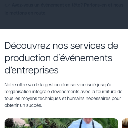
👉
Avez-vous un événement en tête? Parlons-en et nous
le mettons en route.
Divertissements
pour
Découvrez nos services de
événements
production d’événements
Productions
d’entreprises
artistiques.
Représentations,
spectacles,
Notre offre va de la gestion d’un service isolé jusqu’à
animations et
l’organisation intégrale d’événements avec la fourniture de
artistes qui
tous les moyens techniques et humains nécessaires pour
communiquent
une passion.
obtenir un succès.
Découvrez