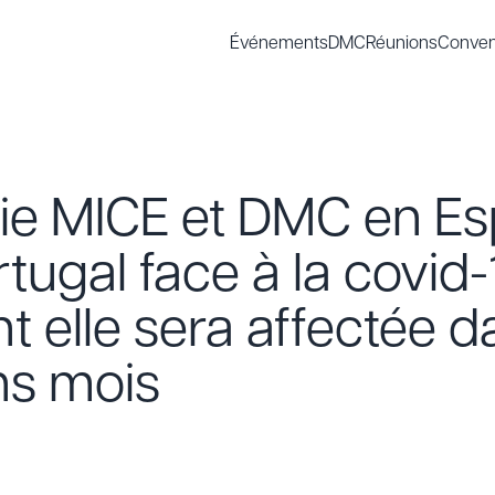
Événements
DMC
Réunions
Conven
trie MICE et DMC en E
rtugal face à la covid-
elle sera affectée da
ns mois