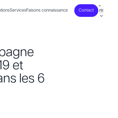
tions
Services
Faisons connaissance
Contact
FR
spagne
19 et
ns les 6