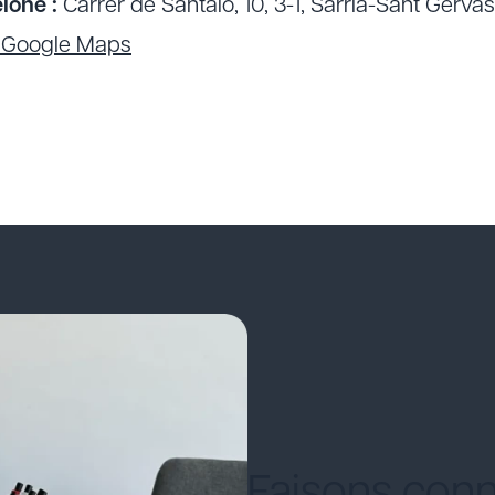
lone :
Carrer de Santaló, 10, 3-1, Sarrià-Sant Gerva
r Google Maps
Faisons conn