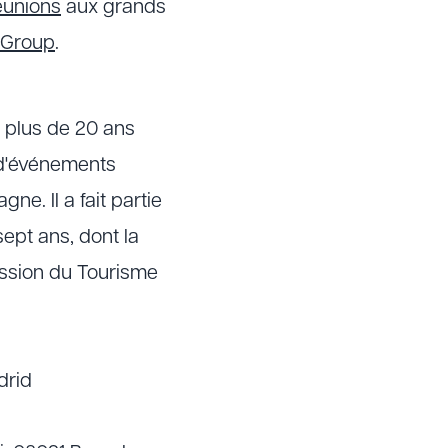
éunions
aux grands
 Group
.
 plus de 20 ans
n d'événements
e. Il a fait partie
ept ans, dont la
ission du Tourisme
drid