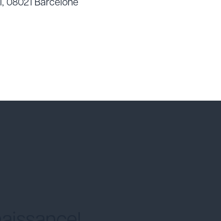
si, 08021 Barcelone
aissance!