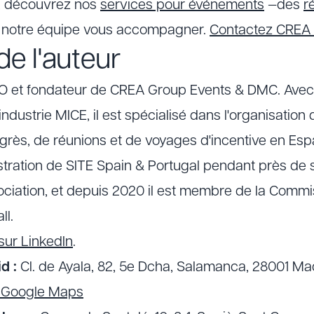
s, découvrez nos
services pour événements
—des
r
z notre équipe vous accompagner.
Contactez CREA
e l'auteur
EO et fondateur de CREA Group Events & DMC. Avec
industrie MICE, il est spécialisé dans l'organisatio
grès, de réunions et de voyages d'incentive en Espagn
stration de SITE Spain & Portugal pendant près de s
ociation, et depuis 2020 il est membre de la Comm
ll.
sur LinkedIn
.
d :
Cl. de Ayala, 82, 5e Dcha, Salamanca, 28001 Ma
r Google Maps