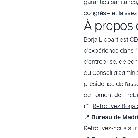
garanties sanitaire
congrès— et laisse
À propos d
Borja Llopart est C
d'expérience dans l'
d'entreprise, de con
du Conseil d'admini
présidence de l'ass
de Foment del Treba
👉
Retrouvez Borja 
📍
Bureau de Madri
Retrouvez-nous su