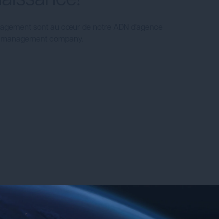
 l'engagement sont au cœur de notre ADN d'agence
on management company.