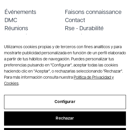
Événements
Faisons connaissance
DMC
Contact
Réunions
Rse - Durabilité
Conventions
Emploi
Services
Blog
Utilizamos cookies propias y de terceros con fines analíticos y para
mostrarte publicidad personalizada en función de un perfil elaborado
a partir de tus hábitos de navegación. Puedes personalizar tus
preferencias pulsando en "Configurar", aceptar todas las cookies
haciendo clic en "Aceptar", o rechazarlas seleccionando "Rechazar".
Para más información consulta nuestra
Política de Privacidad y
Cookies
.
© Copyright 2026 Group CREA. Tous droits réservés
Configurar
Sitemap
Rechazar
Aviso Legal
Política de Privacidad y Cookies