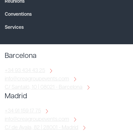
Réunions
Conventions
Services
Barcelona
+34 93 434 43 25
info@creagroupevents.com
C/ Santaló, 10 | 08021 - Barcelona
Madrid
+34 91 159 17 75
info@creagroupevents.com
C/ de Ayala, 82 | 28001 - Madrid