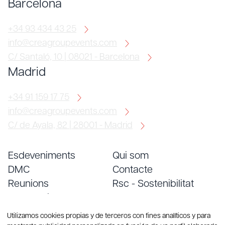
Barcelona
+34 93 434 43 25
info@creagroupevents.com
C/ Santaló, 10 | 08021 - Barcelona
Madrid
+34 91 159 17 75
info@creagroupevents.com
C/ de Ayala, 82 | 28001 - Madrid
Esdeveniments
Qui som
DMC
Contacte
Reunions
Rsc - Sostenibilitat
Convencions
Treballa amb nosaltres
Serveis
Blog
Utilizamos cookies propias y de terceros con fines analíticos y para