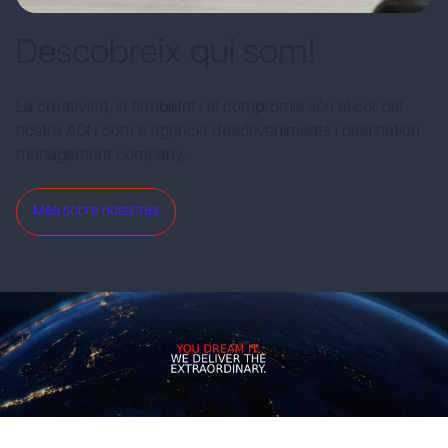
Descobreix qui som!
La creativitat, la flexibilitat i el compromís són al cor del
nostre ADN com a agència d'esdeveniments i destination
management company.
Més sobre nosaltres