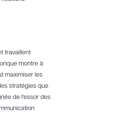
travaillent
torique montre à
eut maximiser les
 des stratégies que
ignée de l'essor des
communication