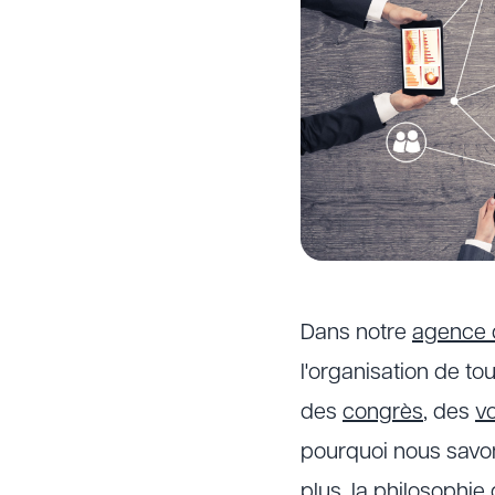
Dans notre
agence 
l'organisation de to
des
congrès
, des
v
pourquoi nous savon
plus, la philosophie