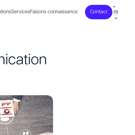
tions
Services
Faisons connaissance
Contact
FR
ication