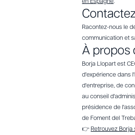
en Espagne
.
Contacte
Racontez-nous le dé
communication et s
À propos d
Borja Llopart est C
d'expérience dans l'
d'entreprise, de co
au conseil d'admini
présidence de l'ass
de Foment del Treba
👉
Retrouvez Borja 