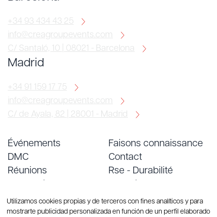
+34 93 434 43 25
info@creagroupevents.com
C/ Santaló, 10 | 08021 - Barcelona
Madrid
+34 91 159 17 75
info@creagroupevents.com
C/ de Ayala, 82 | 28001 - Madrid
Événements
Faisons connaissance
DMC
Contact
Réunions
Rse - Durabilité
Conventions
Emploi
Services
Blog
Utilizamos cookies propias y de terceros con fines analíticos y para
mostrarte publicidad personalizada en función de un perfil elaborado