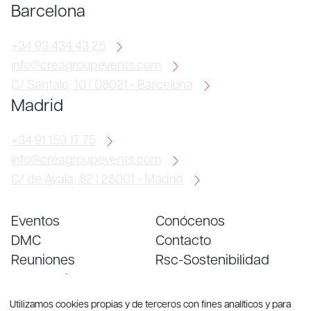
Barcelona
+34 93 434 43 25
info@creagroupevents.com
C/ Santaló, 10 | 08021 - Barcelona
Madrid
+34 91 159 17 75
info@creagroupevents.com
C/ de Ayala, 82 | 28001 - Madrid
Eventos
Conócenos
DMC
Contacto
Reuniones
Rsc-Sostenibilidad
Convenciones
Empleo
Servicios
Blog
Utilizamos cookies propias y de terceros con fines analíticos y para