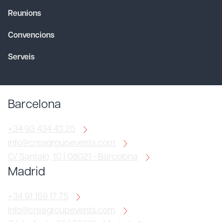
Reunions
Convencions
Serveis
Barcelona
+34 93 434 43 25
info@creagroupevents.com
C/ Santaló, 10 | 08021 - Barcelona
Madrid
+34 91 159 17 75
info@creagroupevents.com