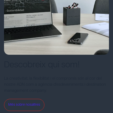
Descobreix qui som!
La creativitat, la flexibilitat i el compromís són al cor del
nostre ADN com a agència d'esdeveniments i destination
management company.
Més sobre nosaltres