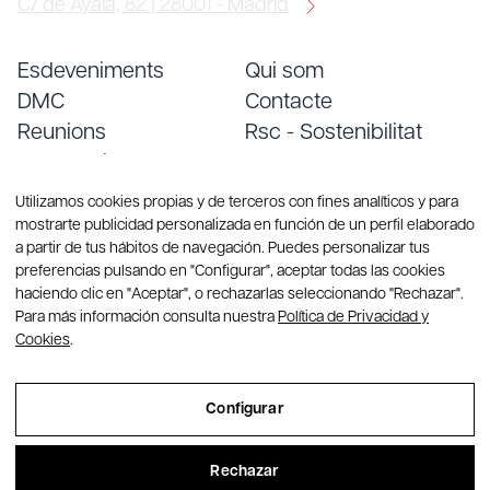
C/ de Ayala, 82 | 28001 - Madrid
Esdeveniments
Qui som
DMC
Contacte
Reunions
Rsc - Sostenibilitat
Convencions
Treballa amb nosaltres
Serveis
Blog
Utilizamos cookies propias y de terceros con fines analíticos y para
mostrarte publicidad personalizada en función de un perfil elaborado
a partir de tus hábitos de navegación. Puedes personalizar tus
preferencias pulsando en "Configurar", aceptar todas las cookies
haciendo clic en "Aceptar", o rechazarlas seleccionando "Rechazar".
Para más información consulta nuestra
Política de Privacidad y
Cookies
.
© Copyright 2026 CREA Group. Tots els drets reservats
Configurar
Sitemap
Rechazar
Aviso Legal