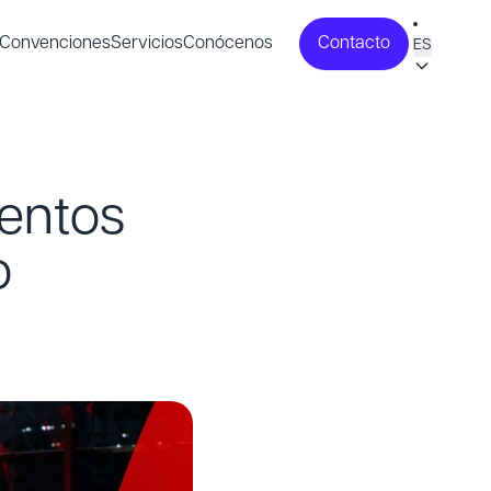
Convenciones
Servicios
Conócenos
Contacto
ES
ventos
o