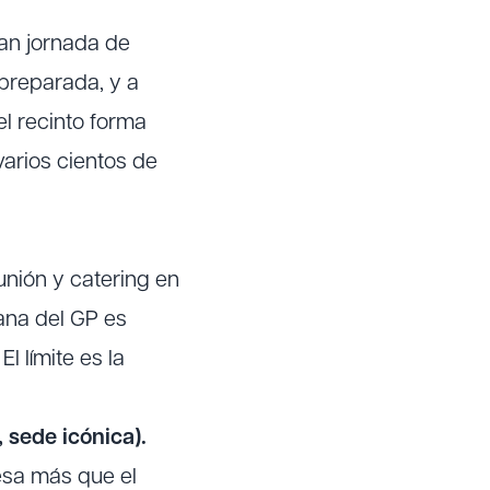
an jornada de
 preparada, y a
el recinto forma
varios cientos de
unión y catering en
mana del GP es
 límite es la
 sede icónica).
pesa más que el