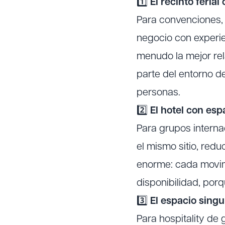
1️⃣
El recinto feria
Para convenciones,
negocio con experien
menudo la mejor rel
parte del entorno d
personas.
2️⃣
El hotel con esp
Para grupos interna
el mismo sitio, redu
enorme: cada movimie
disponibilidad, por
3️⃣
El espacio singu
Para hospitality de