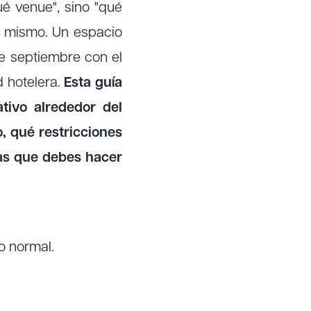
é venue", sino "qué
o mismo. Un espacio
e septiembre con el
d hotelera.
Esta guía
tivo alrededor del
, qué restricciones
tas que debes hacer
o normal.