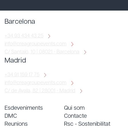
Barcelona
+34 93 434 43 25
info@creagroupevents.com
C/ Santaló, 10 | 08021 - Barcelona
Madrid
+34 91 159 17 75
info@creagroupevents.com
C/ de Ayala, 82 | 28001 - Madrid
Esdeveniments
Qui som
DMC
Contacte
Reunions
Rsc - Sostenibilitat