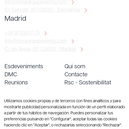
info@creagroupevents.com
C/ Santaló, 10 | 08021 - Barcelona
Madrid
+34 91 159 17 75
info@creagroupevents.com
C/ de Ayala, 82 | 28001 - Madrid
Esdeveniments
Qui som
DMC
Contacte
Reunions
Rsc - Sostenibilitat
Convencions
Treballa amb nosaltres
Serveis
Blog
Utilizamos cookies propias y de terceros con fines analíticos y para
mostrarte publicidad personalizada en función de un perfil elaborado
a partir de tus hábitos de navegación. Puedes personalizar tus
preferencias pulsando en "Configurar", aceptar todas las cookies
haciendo clic en "Aceptar", o rechazarlas seleccionando "Rechazar".