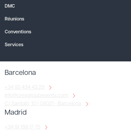
DMC
Réunions
Conventions
Services
Barcelona
+34 93 434 43 25
info@creagroupevents.com
C/ Santaló, 10 | 08021 - Barcelona
Madrid
+34 91 159 17 75