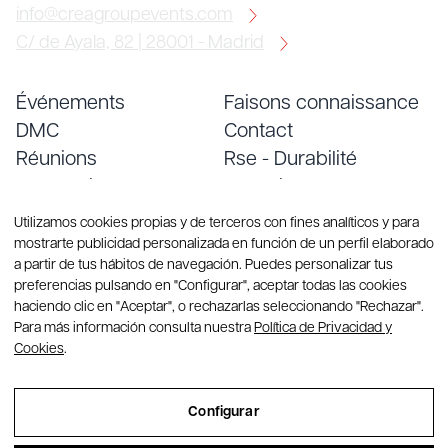
info@creagroupevents.com
C/ de Ayala, 82 | 28001 - Madrid
Événements
Faisons connaissance
DMC
Contact
Réunions
Rse - Durabilité
Conventions
Emploi
Services
Blog
Utilizamos cookies propias y de terceros con fines analíticos y para
mostrarte publicidad personalizada en función de un perfil elaborado
a partir de tus hábitos de navegación. Puedes personalizar tus
preferencias pulsando en "Configurar", aceptar todas las cookies
haciendo clic en "Aceptar", o rechazarlas seleccionando "Rechazar".
Para más información consulta nuestra
Política de Privacidad y
Cookies
.
© Copyright 2026 Group CREA. Tous droits réservés
Configurar
Sitemap