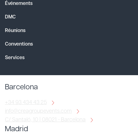
Événements
DMC
Réunions
Conventions
Services
Barcelona
+34 93 434 43 25
info@creagroupevents.com
C/ Santaló, 10 | 08021 - Barcelona
Madrid