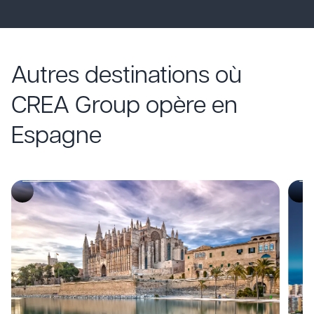
Autres destinations où
CREA Group opère en
RÉUNIONS
R
Espagne
Malaga
M
Descubre
De