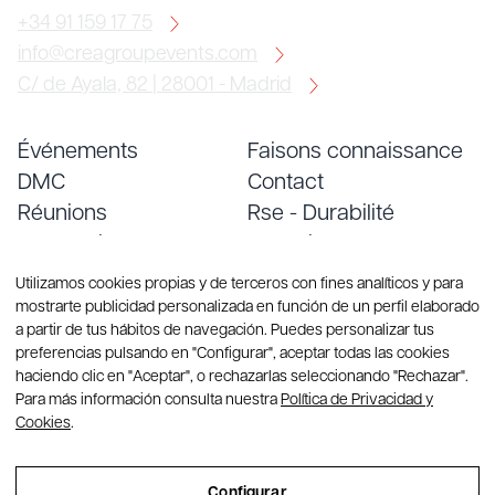
+34 91 159 17 75
info@creagroupevents.com
C/ de Ayala, 82 | 28001 - Madrid
Événements
Faisons connaissance
DMC
Contact
Réunions
Rse - Durabilité
Conventions
Emploi
Services
Blog
Utilizamos cookies propias y de terceros con fines analíticos y para
mostrarte publicidad personalizada en función de un perfil elaborado
a partir de tus hábitos de navegación. Puedes personalizar tus
preferencias pulsando en "Configurar", aceptar todas las cookies
haciendo clic en "Aceptar", o rechazarlas seleccionando "Rechazar".
Para más información consulta nuestra
Política de Privacidad y
Cookies
.
© Copyright 2026 Group CREA. Tous droits réservés
Configurar