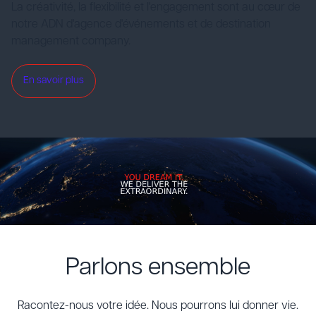
La créativité, la flexibilité et l'engagement sont au cœur de
notre ADN d'agence d'événements et de destination
management company.
En savoir plus
Parlons ensemble
Racontez-nous votre idée. Nous pourrons lui donner vie.