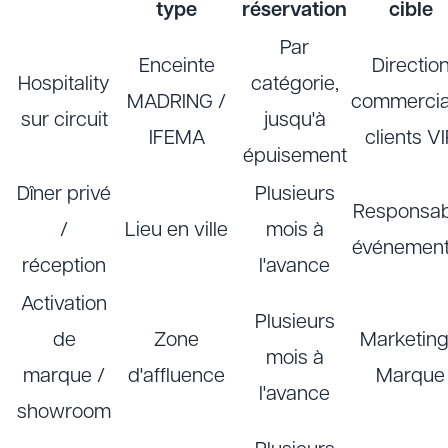
type
réservation
cible
Par
Enceinte
Directio
Hospitality
catégorie,
MADRING /
commercia
sur circuit
jusqu'à
IFEMA
clients V
épuisement
Dîner privé
Plusieurs
Responsab
/
Lieu en ville
mois à
événement
réception
l'avance
Activation
Plusieurs
de
Zone
Marketing
mois à
marque /
d'affluence
Marque
l'avance
showroom