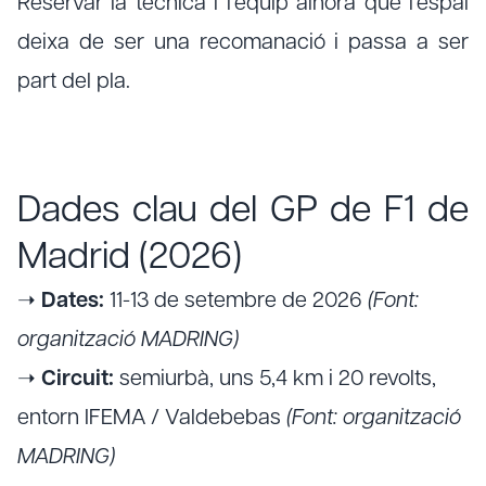
Reservar la tècnica i l'equip alhora que l'espai
deixa de ser una recomanació i passa a ser
part del pla.
Dades clau del GP de F1 de
Madrid (2026)
➝
Dates:
11-13 de setembre de 2026
(Font:
organització MADRING)
➝
Circuit:
semiurbà, uns 5,4 km i 20 revolts,
entorn IFEMA / Valdebebas
(Font: organització
MADRING)