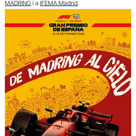
MADRING
i a
IFEMA Madrid
.