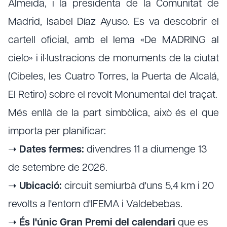
Almeida, i la presidenta de la Comunitat de
Madrid, Isabel Díaz Ayuso. Es va descobrir el
cartell oficial, amb el lema «De MADRING al
cielo» i il·lustracions de monuments de la ciutat
(Cibeles, les Cuatro Torres, la Puerta de Alcalá,
El Retiro) sobre el revolt Monumental del traçat.
Més enllà de la part simbòlica, això és el que
importa per planificar:
➝
Dates fermes:
divendres 11 a diumenge 13
de setembre de 2026.
➝
Ubicació:
circuit semiurbà d'uns 5,4 km i 20
revolts a l'entorn d'IFEMA i Valdebebas.
➝
És l'únic Gran Premi del calendari
que es