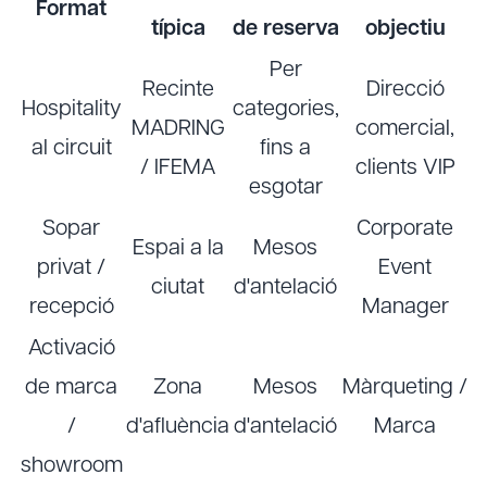
Format
típica
de reserva
objectiu
Per
Recinte
Direcció
Hospitality
categories,
MADRING
comercial,
al circuit
fins a
/ IFEMA
clients VIP
esgotar
Sopar
Corporate
Espai a la
Mesos
privat /
Event
ciutat
d'antelació
recepció
Manager
Activació
de marca
Zona
Mesos
Màrqueting /
/
d'afluència
d'antelació
Marca
showroom