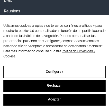
DMC
Reunions
Convencions
Utilizamos cookies propias y de terceros con fines analíticos y para
mostrarte publicidad personalizada en función de un perfil elaborado
Serveis
a partir de tus hábitos de navegación. Puedes personalizar tus
preferencias pulsando en "Configurar", aceptar todas las cookies
haciendo clic en "Aceptar", o rechazarlas seleccionando "Rechazar".
Para más información consulta nuestra
Política de Privacidad y
Barcelona
Cookies
.
+34 93 434 43 25
Configurar
info@creagroupevents.com
C/ Santaló, 10 | 08021 - Barcelona
Rechazar
Madrid
Aceptar
+34 91 159 17 75
info@creagroupevents.com