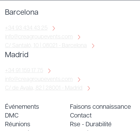
Barcelona
+34 93 434 43 25
info@creagroupevents.com
C/ Santaló, 10 | 08021 - Barcelona
Madrid
+34 91 159 17 75
info@creagroupevents.com
C/ de Ayala, 82 | 28001 - Madrid
Événements
Faisons connaissance
DMC
Contact
Réunions
Rse - Durabilité
Conventions
Emploi