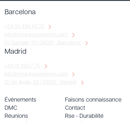
Barcelona
+34 93 434 43 25
info@creagroupevents.com
C/ Santaló, 10 | 08021 - Barcelona
Madrid
+34 91 159 17 75
info@creagroupevents.com
C/ de Ayala, 82 | 28001 - Madrid
Événements
Faisons connaissance
DMC
Contact
Réunions
Rse - Durabilité
Conventions
Emploi