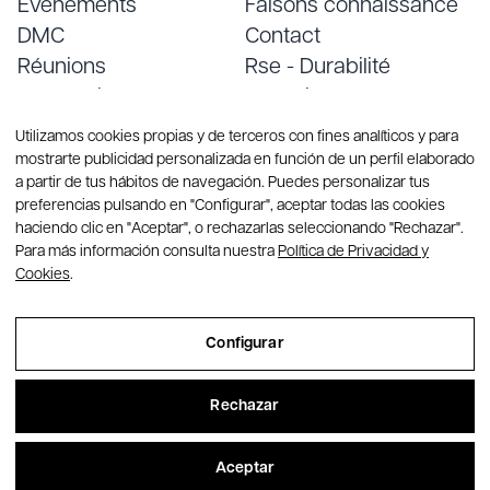
Événements
Faisons connaissance
DMC
Contact
Réunions
Rse - Durabilité
Conventions
Emploi
Services
Blog
Utilizamos cookies propias y de terceros con fines analíticos y para
mostrarte publicidad personalizada en función de un perfil elaborado
a partir de tus hábitos de navegación. Puedes personalizar tus
preferencias pulsando en "Configurar", aceptar todas las cookies
haciendo clic en "Aceptar", o rechazarlas seleccionando "Rechazar".
Para más información consulta nuestra
Política de Privacidad y
Cookies
.
© Copyright 2026 Group CREA. Tous droits réservés
Configurar
Sitemap
Rechazar
Aviso Legal
Política de Privacidad y Cookies
Aceptar
Configurar