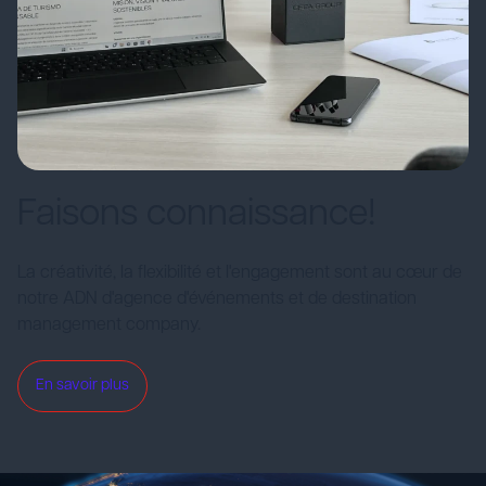
Faisons connaissance!
La créativité, la flexibilité et l'engagement sont au cœur de
notre ADN d'agence d'événements et de destination
management company.
En savoir plus