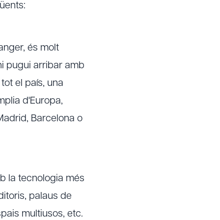
üents:
anger, és molt
hi pugui arribar amb
tot el país, una
mplia d'Europa,
 Madrid, Barcelona o
mb la tecnologia més
itoris, palaus de
pais multiusos, etc.