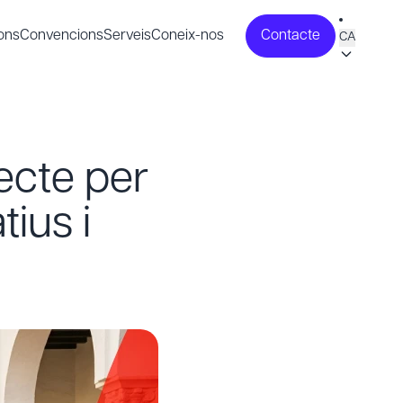
ons
Convencions
Serveis
Coneix-nos
Contacte
CA
ecte per
ius i