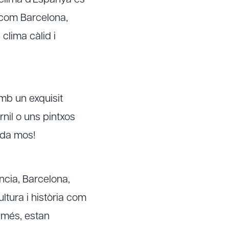
el clima d'Espanya és
s com Barcelona,
clima càlid i
mb un exquisit
nil o uns pintxos
ada mos!
cia, Barcelona,
ltura i història com
a més, estan