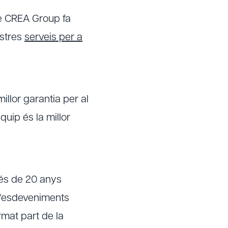
de CREA Group fa
ostres
serveis per a
illor garantia per al
uip és la millor
és de 20 anys
 d'esdeveniments
rmat part de la