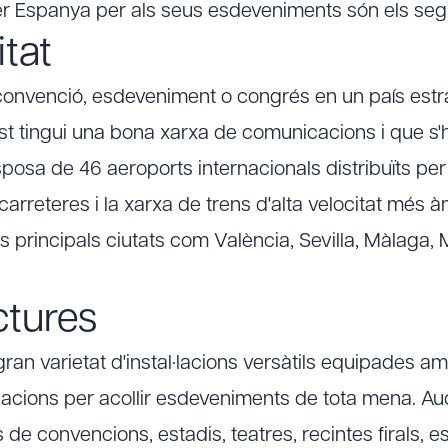
per Espanya per als seus esdeveniments són els seg
itat
convenció, esdeveniment o congrés en un país estr
t tingui una bona xarxa de comunicacions i que s'
sposa de 46 aeroports internacionals distribuïts per 
rreteres i la xarxa de trens d'alta velocitat més à
 principals ciutats com València, Sevilla, Màlaga,
ctures
ran varietat d'instal·lacions versàtils equipades a
cions per acollir esdeveniments de tota mena. Aud
de convencions, estadis, teatres, recintes firals, es