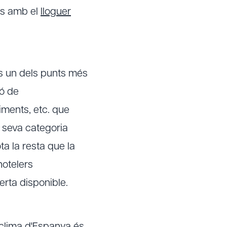
ts amb el
lloguer
és un dels punts més
ió de
iments, etc. que
a seva categoria
ta la resta que la
hotelers
erta disponible.