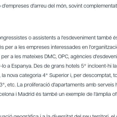
ó d'empreses d'arreu del món, sovint complementa
congressistes o assistents a l'esdeveniment també 
s per a les empreses interessades en l'organitzac
ó per a les mateixes DMC, OPC, agències d'esdeven
-lo a Espanya. Des de grans hotels 5* incloent-hi l
la nova categoria 4* Superior i, per descomptat, to
, etc. La proliferació d'apartaments amb serveis 
celona i Madrid és també un exemple de l'àmplia of