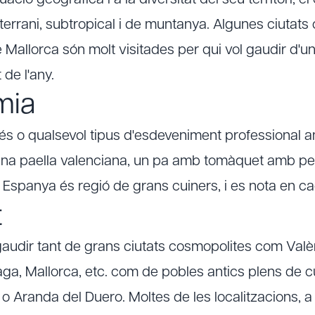
uació geogràfica i a la diversitat del seu territori, 
diterrani, subtropical i de muntanya. Algunes ciutat
Mallorca són molt visitades per qui vol gaudir d'un 
de l'any.
mia
s o qualsevol tipus d'esdeveniment professional a
na paella valenciana, un pa amb tomàquet amb per
 Espanya és regió de grans cuiners, i es nota en c
t
udir tant de grans ciutats cosmopolites com Valèn
aga, Mallorca, etc. com de pobles antics plens de cu
 o Aranda del Duero. Moltes de les localitzacions, 