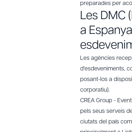
preparades per acol
Les DMC 
a Espanya,
esdeveni
Les agències recept
d'esdeveniments, co
posant-los a disposi
corporatiu).
CREA Group - Event
pels seus serveis d
ciutats del país co