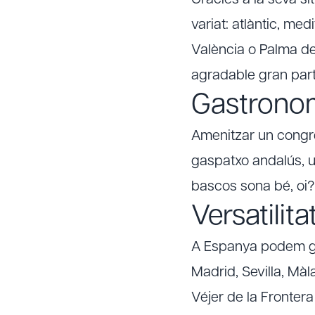
Gràcies a la seva sit
variat: atlàntic, me
València o Palma de 
agradable gran part 
Gastrono
Amenitzar un congré
gaspatxo andalús, u
bascos sona bé, oi?
Versatilita
A Espanya podem ga
Madrid, Sevilla, Màl
Véjer de la Frontera