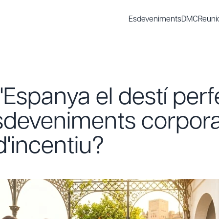
Esdeveniments
DMC
Reuni
'Espanya el destí perf
esdeveniments corporat
d'incentiu?