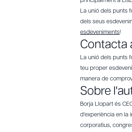
principalment a Lisb
La unió dels punts 
dels seus esdevenim
esdeveniments
!
Contacta
La unió dels punts f
teu proper esdevenim
manera de comprov
Sobre l'au
Borja Llopart és C
d'experiència en la 
corporatius, congres