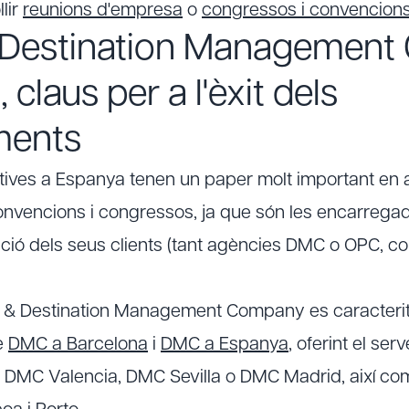
lir
reunions d'empresa
o
congressos i convencion
(Destination Management
 claus per a l'èxit dels
ments
ives a Espanya tenen un paper molt important en 
nvencions i congressos, ja que són les encarregad
ció dels seus clients (tant agències DMC o OPC, co
 & Destination Management Company es caracteritz
e
DMC a Barcelona
i
DMC a Espanya
, oferint el ser
m DMC Valencia, DMC Sevilla o DMC Madrid, així com