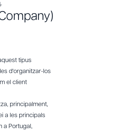
s
.
 Company)
aquest tipus
es d'organitzar-los
m el client
a, principalment,
vei a les principals
 a Portugal,