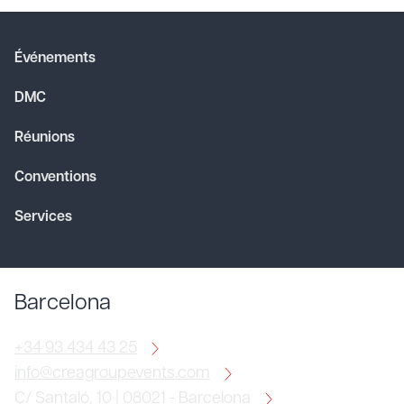
Événements
DMC
Réunions
Conventions
Services
Barcelona
+34 93 434 43 25
info@creagroupevents.com
C/ Santaló, 10 | 08021 - Barcelona