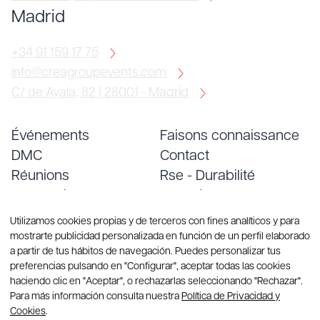
Madrid
+34 91 159 17 75
info@creagroupevents.com
C/ de Ayala, 82 | 28001 - Madrid
Événements
Faisons connaissance
DMC
Contact
Réunions
Rse - Durabilité
Conventions
Emploi
Services
Blog
Utilizamos cookies propias y de terceros con fines analíticos y para
mostrarte publicidad personalizada en función de un perfil elaborado
a partir de tus hábitos de navegación. Puedes personalizar tus
preferencias pulsando en "Configurar", aceptar todas las cookies
haciendo clic en "Aceptar", o rechazarlas seleccionando "Rechazar".
Para más información consulta nuestra
Política de Privacidad y
Cookies
.