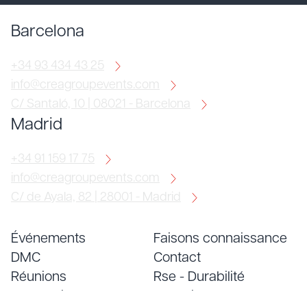
Barcelona
+34 93 434 43 25
info@creagroupevents.com
C/ Santaló, 10 | 08021 - Barcelona
Madrid
+34 91 159 17 75
info@creagroupevents.com
C/ de Ayala, 82 | 28001 - Madrid
Événements
Faisons connaissance
DMC
Contact
Réunions
Rse - Durabilité
Conventions
Emploi