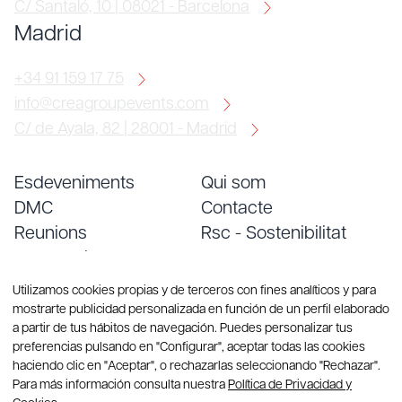
C/ Santaló, 10 | 08021 - Barcelona
Madrid
+34 91 159 17 75
info@creagroupevents.com
C/ de Ayala, 82 | 28001 - Madrid
Esdeveniments
Qui som
DMC
Contacte
Reunions
Rsc - Sostenibilitat
Convencions
Treballa amb nosaltres
Serveis
Blog
Utilizamos cookies propias y de terceros con fines analíticos y para
mostrarte publicidad personalizada en función de un perfil elaborado
a partir de tus hábitos de navegación. Puedes personalizar tus
preferencias pulsando en "Configurar", aceptar todas las cookies
haciendo clic en "Aceptar", o rechazarlas seleccionando "Rechazar".
Para más información consulta nuestra
Política de Privacidad y