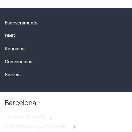
Esdeveniments
DMC
Reunions
Convencions
Serveis
Barcelona
+34 93 434 43 25
info@creagroupevents.com