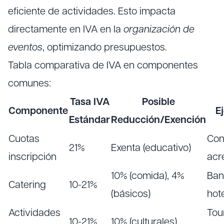
eficiente de actividades. Esto impacta
directamente en IVA en la
organización de
eventos
, optimizando presupuestos.
Tabla comparativa de IVA en componentes
comunes:
Tasa IVA
Posible
Componente
E
Estándar
Reducción/Exención
Cuotas
Con
21%
Exenta (educativo)
inscripción
acr
10% (comida), 4%
Ban
Catering
10-21%
(básicos)
hot
Actividades
Tou
10-21%
10% (culturales)