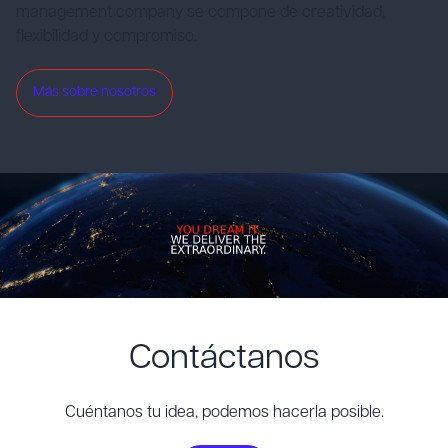
management company se compone de creatividad,
flexibilidad y compromiso.
Más sobre nosotros
Contáctanos
Cuéntanos tu idea, podemos hacerla posible.