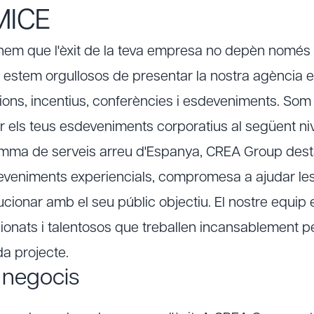
 MICE
m que l'èxit de la teva empresa no depèn només d
ò estem orgullosos de presentar la nostra agència e
ions, incentius, conferències i esdeveniments. Som 
r els teus esdeveniments corporatius al següent niv
ma de serveis arreu d'Espanya, CREA Group des
eveniments experiencials, compromesa a ajudar le
cionar amb el seu públic objectiu. El nostre equip 
onats i talentosos que treballen incansablement per
a projecte.
 negocis