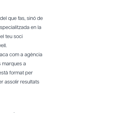
el que fas, sinó de
specialitzada en la
el teu soci
ell.
taca com a agència
s marques a
està format per
 assolir resultats