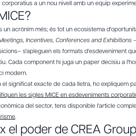
corporatius a un nou nivell amb un equip experimen
 MICE?
 un acrònim més; és tot un ecosistema d'oportunit
Meetings, Incentives, Conferences and Exhibitions
—
osicions— s'apleguen els formats d'esdeveniment q
tiu. Cada component hi juga un paper decisiu a l'ho
ci modern.
n el significat exacte de cada lletra, ho expliquem p
ifiquen les sigles MICE en esdeveniments corporati
econòmica del sector, tens disponible l'article comp
urisme
.
x el poder de CREA Group 