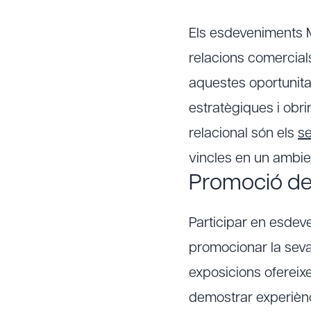
Els esdeveniments M
relacions comercials
aquestes oportunita
estratègiques i obr
relacional són els
se
vincles en un ambien
Promoció de l
Participar en esde
promocionar la seva 
exposicions ofereixe
demostrar experiènci