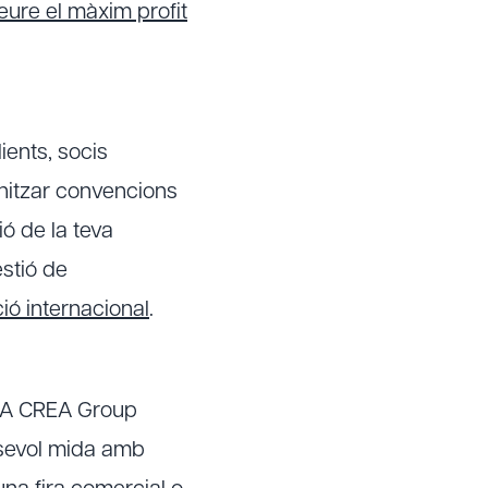
reure el màxim profit
ents, socis
anitzar convencions
ió de la teva
estió de
ió internacional
.
u. A CREA Group
lsevol mida amb