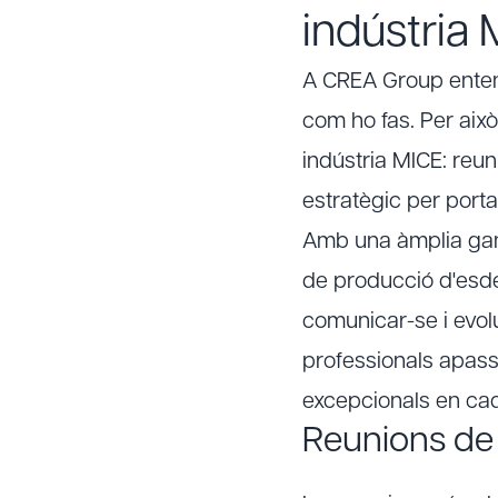
indústria
A CREA Group entene
com ho fas. Per aix
indústria MICE: reun
estratègic per porta
Amb una àmplia gam
de producció d'esd
comunicar-se i evolu
professionals apassi
excepcionals en cad
Reunions de