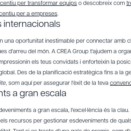
ncentiu per transformar equips
o descobreix com
t
incentiu per a empreses
.
 internacionals
 una oportunitat inestimable per connectar amb cli
gues d'arreu del món. A CREA Group t'ajudem a org
mpressionin els teus convidats i enforteixin la posic
obal. Des de la planificació estratègica fins a la g
ite
, som aquí per assegurar l'èxit de la teva
convenc
ts a gran escala
deveniments a gran escala, l'excel·lència és la cla
 i els recursos per gestionar esdeveniments de qua