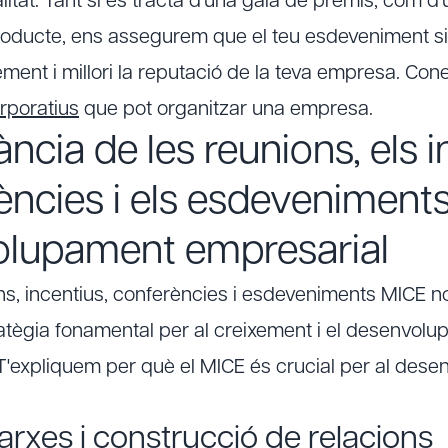
nalitat. Tant si es tracta d'una gala de premis, com d
oducte, ens assegurem que el teu esdeveniment sig
ement i millori la reputació de la teva empresa. Cone
rporatius
que pot organitzar una empresa.
ncia de les reunions, els i
rències i els esdeveniment
olupament empresarial
ons, incentius, conferències i esdeveniments MICE 
ratègia fonamental per al creixement i el desenvolu
T'expliquem per què el MICE és crucial per al des
arxes i construcció de relacions