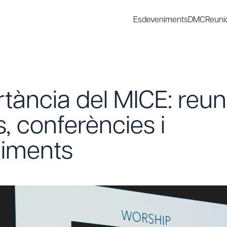
Esdeveniments
DMC
Reuni
tància del MICE: reun
s, conferències i
iments