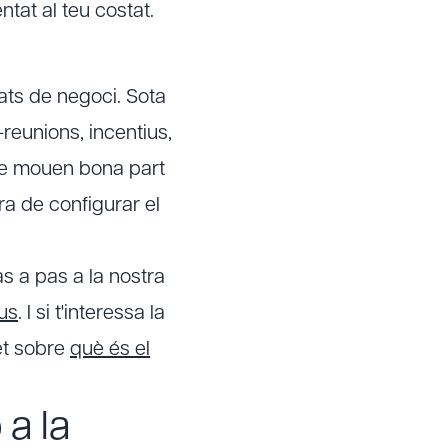
tat al teu costat.
ats de negoci. Sota
reunions, incentius,
ue mouen bona part
ra de configurar el
as a pas a la nostra
us
. I si t'interessa la
let sobre
què és el
a la