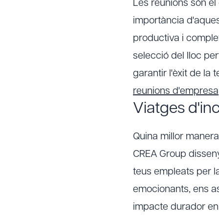
Les reunions són el
importància d'aque
productiva i comple
selecció del lloc pe
garantir l'èxit de l
reunions d'empresa
Viatges d'in
Quina millor manera
CREA Group disseny
teus empleats per la
emocionants, ens as
impacte durador en 