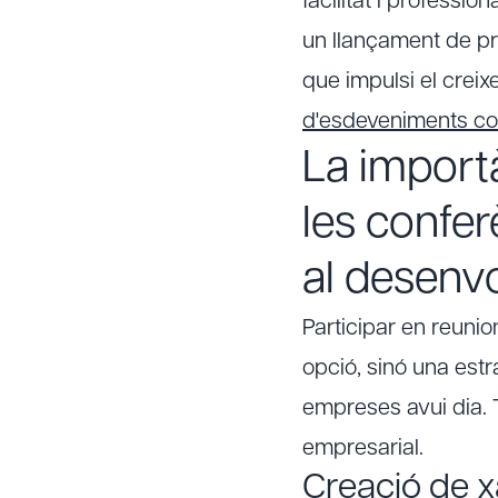
facilitat i professio
un llançament de pr
que impulsi el creix
d'esdeveniments co
La importà
les confe
al desenv
Participar en reuni
opció, sinó una est
empreses avui dia. 
empresarial.
Creació de x