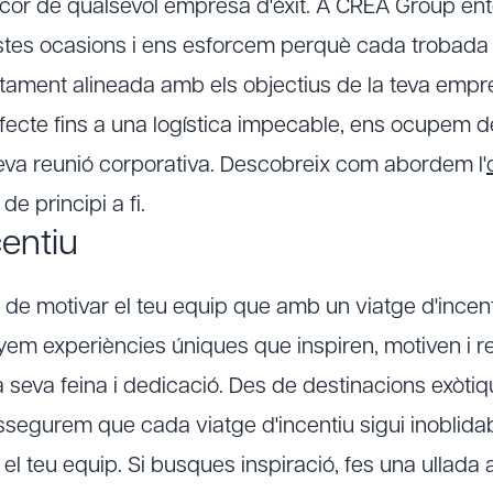
 cor de qualsevol empresa d'èxit. A CREA Group en
stes ocasions i ens esforcem perquè cada trobada
tament alineada amb els objectius de la teva empr
rfecte fins a una logística impecable, ens ocupem d
a teva reunió corporativa. Descobreix com abordem l'
de principi a fi.
centiu
 de motivar el teu equip que amb un viatge d'ince
em experiències úniques que inspiren, motiven i 
 seva feina i dedicació. Des de destinacions exòtiqu
segurem que cada viatge d'incentiu sigui inoblidabl
el teu equip. Si busques inspiració, fes una ullada