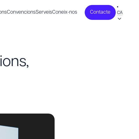
ons
Convencions
Serveis
Coneix-nos
Contacte
CA
ions,