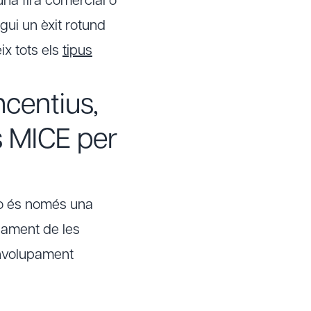
'una fira comercial o
ui un èxit rotund
ix tots els
tipus
ncentius,
s MICE per
no és només una
pament de les
envolupament