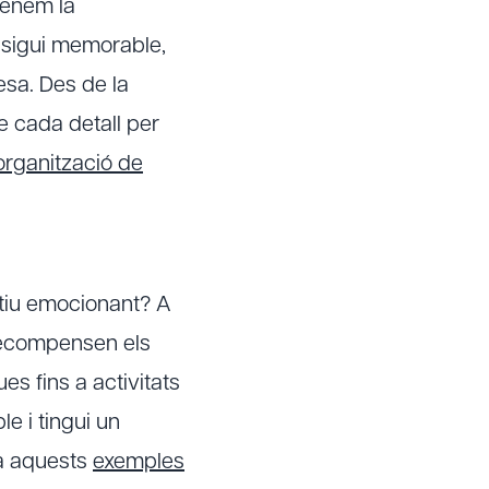
tenem la
 sigui memorable,
esa. Des de la
e cada detall per
organització de
ntiu emocionant? A
recompensen els
es fins a activitats
e i tingui un
 a aquests
exemples