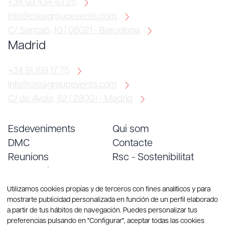
+34 93 434 43 25
info@creagroupevents.com
C/ Santaló, 10 | 08021 - Barcelona
Madrid
+34 91 159 17 75
info@creagroupevents.com
C/ de Ayala, 82 | 28001 - Madrid
Esdeveniments
Qui som
DMC
Contacte
Reunions
Rsc - Sostenibilitat
Convencions
Treballa amb nosaltres
Serveis
Blog
Utilizamos cookies propias y de terceros con fines analíticos y para
mostrarte publicidad personalizada en función de un perfil elaborado
a partir de tus hábitos de navegación. Puedes personalizar tus
preferencias pulsando en "Configurar", aceptar todas las cookies