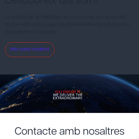
Descobreix qui som!
La creativitat, la flexibilitat i el compromís són al cor del
nostre ADN com a agència d'esdeveniments i destination
management company.
Més sobre nosaltres
Contacte amb nosaltres