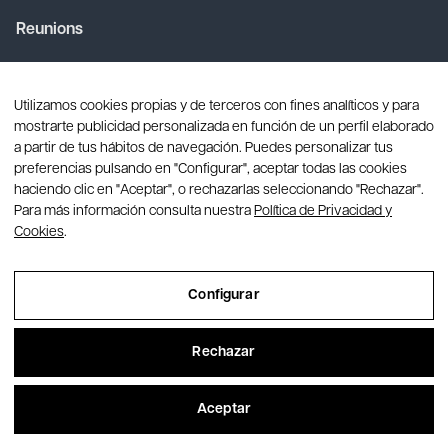
Reunions
Convencions
Utilizamos cookies propias y de terceros con fines analíticos y para
Serveis
mostrarte publicidad personalizada en función de un perfil elaborado
a partir de tus hábitos de navegación. Puedes personalizar tus
preferencias pulsando en "Configurar", aceptar todas las cookies
haciendo clic en "Aceptar", o rechazarlas seleccionando "Rechazar".
Barcelona
Para más información consulta nuestra
Política de Privacidad y
Cookies
.
+34 93 434 43 25
info@creagroupevents.com
Configurar
C/ Santaló, 10 | 08021 - Barcelona
Madrid
Rechazar
+34 91 159 17 75
Aceptar
info@creagroupevents.com