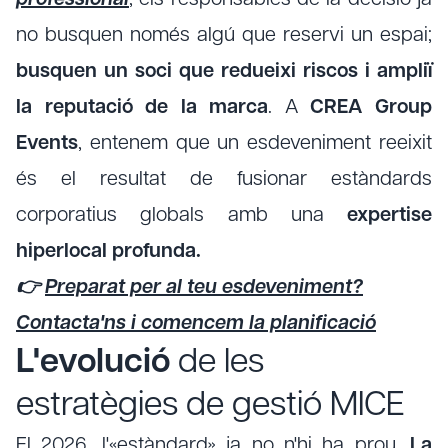
professional
, els responsables de la decisió ja
no busquen només algú que reservi un espai;
busquen un soci que redueixi riscos i ampliï
la reputació de la marca
. A
CREA Group
Events
, entenem que un esdeveniment reeixit
és el resultat de fusionar estàndards
corporatius globals amb una
expertise
hiperlocal profunda.
👉
Preparat per al teu esdeveniment?
Contacta'ns i comencem la planificació
L'evolució
de les
estratègies de gestió MICE
El 2026, l'«estàndard» ja no n'hi ha prou.
La