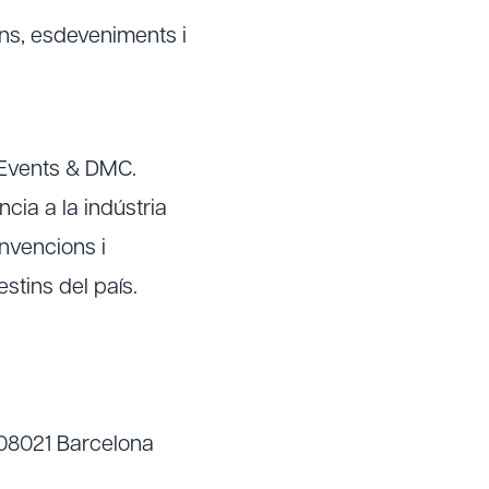
ns, esdeveniments i
 Events & DMC.
ia a la indústria
onvencions i
estins del país.
, 08021 Barcelona