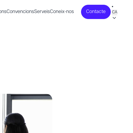
ons
Convencions
Serveis
Coneix-nos
Contacte
CA