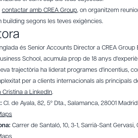
a
contactar amb CREA Group
, on organitzem reunio
building segons les teves exigències.
tora
Anglada és Senior Accounts Director a CREA Group
iness School, acumula prop de 18 anys d'experiènc
 seva trajectòria ha liderat programes d'incentius, c
lexitat per a clients internacionals als principals d
Cristina a LinkedIn
.
:
Cl. de Ayala, 82, 5º Dta., Salamanca, 28001 Madrid
Maps
ona:
Carrer de Santaló, 10, 3-1, Sarrià-Sant Gervasi
Maps