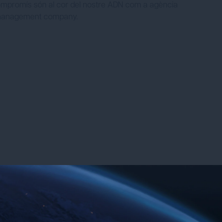
 el compromís són al cor del nostre ADN com a agència
n management company.