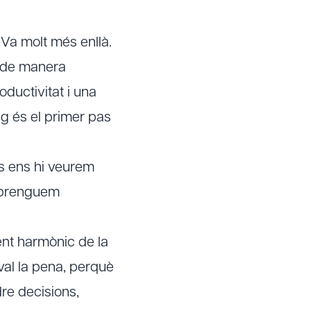
 Va molt més enllà.
i de manera
oductivitat i una
ng
és el primer pas
s ens hi veurem
 aprenguem
ent harmònic de la
val la pena, perquè
dre decisions,