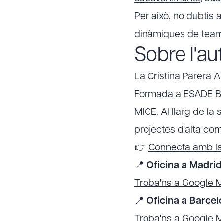
Per això, no dubtis 
dinàmiques de team 
Sobre l'au
La Cristina Parera 
Formada a ESADE Bus
MICE. Al llarg de la
projectes d'alta comp
👉
Connecta amb la 
📍
Oficina a Madrid
Troba'ns a Google 
📍
Oficina a Barcel
Troba'ns a Google 