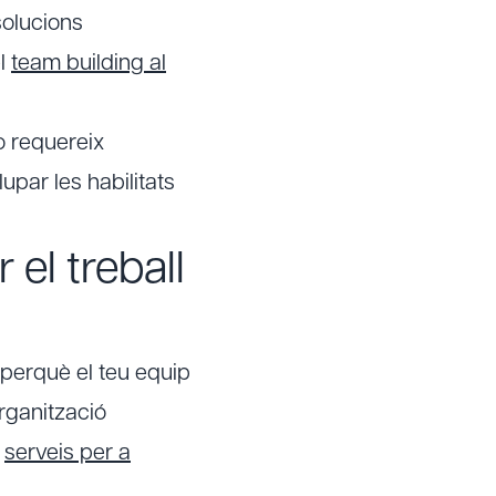
solucions
el
team building al
o requereix
par les habilitats
 el treball
 perquè el teu equip
organització
i
serveis per a