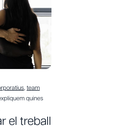
rporatius
,
team
'expliquem quines
!
 el treball