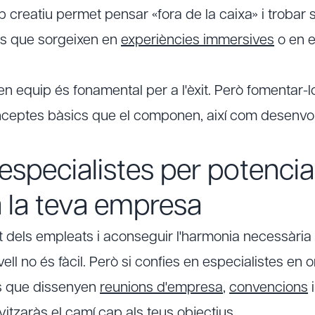
 creatiu permet pensar «fora de la caixa» i trobar 
es que sorgeixen en
experiències immersives
o en 
 en equip és fonamental per a l'èxit. Però fomentar-l
eptes bàsics que el componen, així com desenvolu
especialistes per potenciar
a la teva empresa
nt dels empleats i aconseguir l'harmonia necessària
ell no és fàcil. Però si confies en especialistes en 
ls que dissenyen
reunions d'empresa
,
convencions
vitzaràs el camí cap als teus objectius.