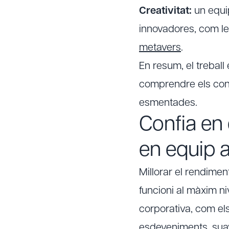
Creativitat:
un equip
innovadores, com l
metavers
.
En resum, el treball
comprendre els conc
esmentades.
Confia en 
en equip 
Millorar el rendime
funcioni al màxim niv
corporativa, com e
esdeveniments
, sua