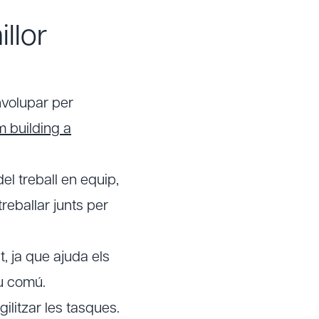
llor
nvolupar per
m building a
el treball en equip,
reballar junts per
t, ja que ajuda els
iu comú.
ilitzar les tasques.