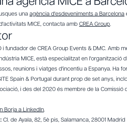
na agència MICE a Barce
busques una
agència d'esdeveniments a Barcelona
e
ó d'activitats MICE, contacta amb
CREA Group
.
tor
EO i fundador de CREA Group Events & DMC. Amb m
indústria MICE, està especialitzat en l'organització
sos, reunions i viatges d'incentiu a Espanya. Ha fo
ITE Spain & Portugal durant prop de set anys, inclo
sociació, i des del 2020 és membre de la Comissió
 Borja a LinkedIn
.
:
Cl. de Ayala, 82, 5è pis, Salamanca, 28001 Madrid