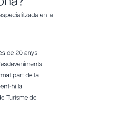
lona?
specialitzada en la
és de 20 anys
 d'esdeveniments
rmat part de la
ent-hi la
 de Turisme de