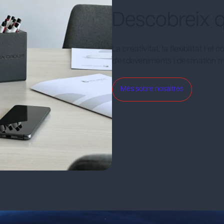
Descobreix q
La creativitat, la flexibilitat i
d'esdeveniments i destinatio
Més sobre nosaltres