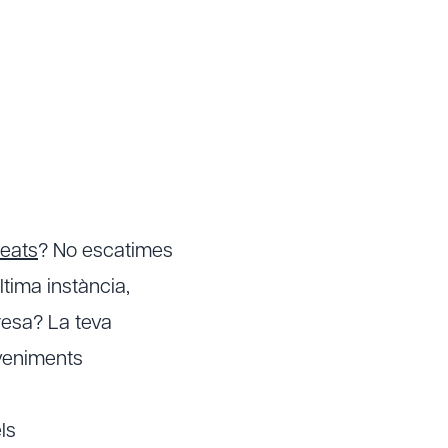
leats
? No escatimes
tima instància,
resa? La teva
eveniments
ls