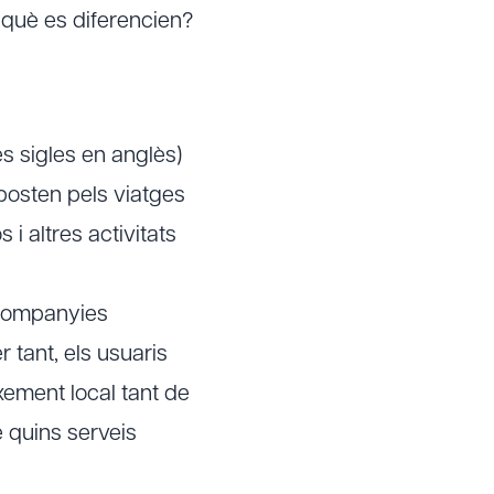
 què es diferencien?
 sigles en anglès)
aposten pels viatges
i altres activitats
e companyies
 tant, els usuaris
xement local tant de
e quins serveis