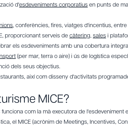
tzació d'
esdeveniments corporatius
en punts de ma
nions
, conferències, fires, viatges d'incentius, entre
, proporcionant serveis de
càtering
,
sales
i plataf
lebrar els esdeveniments amb una cobertura integra
ansport
(per mar, terra o aire) i ús de logística espec
ció dels seus objectius.
estaurants, així com disseny d'activitats programad
 turisme MICE?
funciona com la mà executora de l'esdeveniment 
ística, el MICE (acrònim de Meetings, Incentives, C