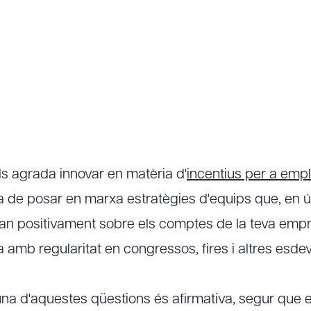
els agrada innovar en matèria d'
incentius per a emp
a de posar en marxa estratègies d'equips que, en úl
an positivament sobre els comptes de la teva emp
 amb regularitat en congressos, fires i altres esd
una d'aquestes qüestions és afirmativa, segur que e