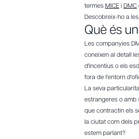
termes
MICE
i
DMC
Descobreix-ho a les 
Què és u
Les companyies DMC
coneixen al detall l
d'incentius o els es
fora de l'entorn d'ofi
La seva particularit
estrangeres o amb se
que contractin els s
la ciutat com dels p
estem parlant?