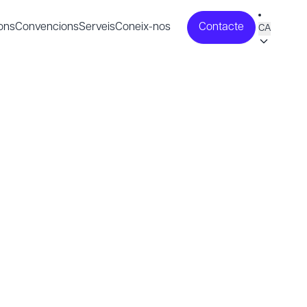
ons
Convencions
Serveis
Coneix-nos
Contacte
CA