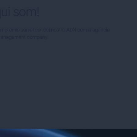
ui som!
 el compromís són al cor del nostre ADN com a agència
n management company.