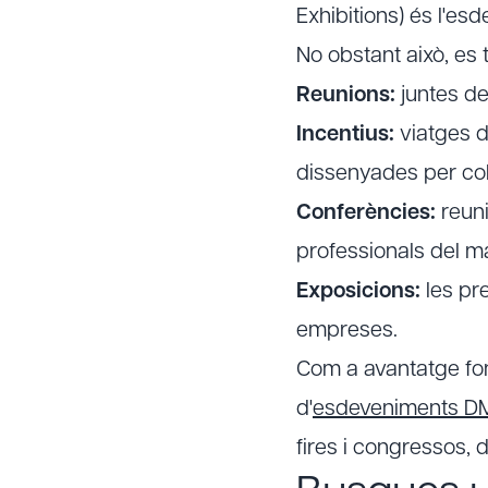
Exhibitions) és l'es
No obstant això, es
Reunions:
juntes de 
Incentius:
viatges d
dissenyades per coh
Conferències:
reuni
professionals del ma
Exposicions:
les pre
empreses.
Com a avantatge fon
d'
esdeveniments D
fires i congressos, 