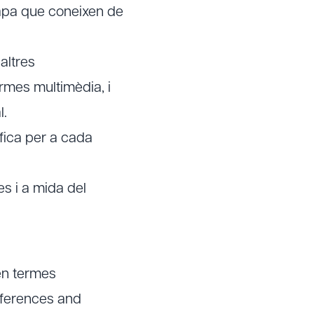
pa que coneixen de
 altres
ormes multimèdia, i
l.
ífica per a cada
es i a mida del
en termes
onferences and