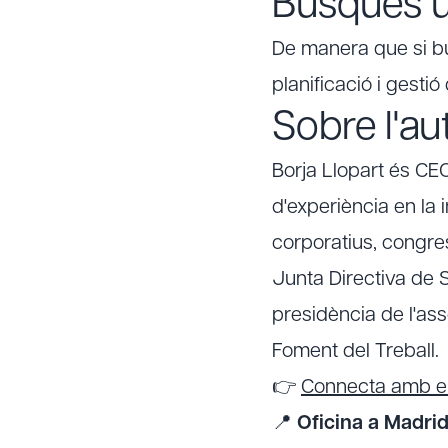
Busques u
De manera que si 
planificació i gesti
Sobre l'au
Borja Llopart és C
d'experiència en la 
corporatius, congres
Junta Directiva de S
presidència de l'as
Foment del Treball.
👉
Connecta amb en
📍
Oficina a Madrid