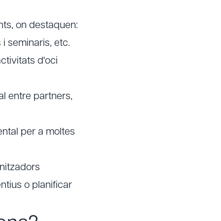
nts, on destaquen:
 i seminaris, etc.
activitats d'oci
l entre partners,
ental per a moltes
nitzadors
tius o planificar