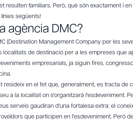
et resulten familiars. Però, què són exactament i en
línies següents!
na agència DMC?
 (Destination Management Company per les seves
es localitats de destinació per a les empreses que 
deveniments empresarials, ja siguin fires, congressos 
cina.
at resideix en el fet que, generalment, es tracta d
u a la localitat on s'organitzarà l'esdeveniment. Per
eus serveis gaudiran d'una fortalesa extra: el conei
roveïdors que participen en l'esdeveniment. Però d