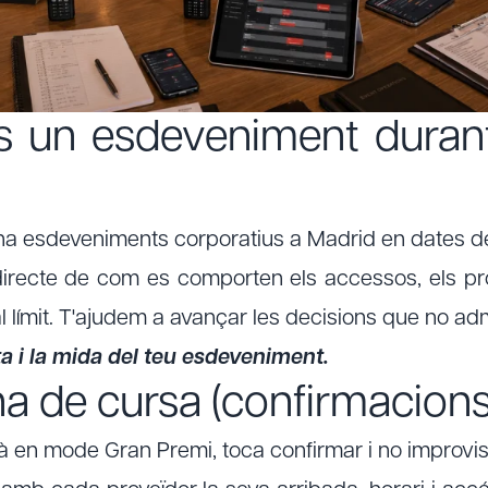
s un esdeveniment duran
a esdeveniments corporatius a Madrid en dates
recte de com es comporten els accessos, els pro
al límit. T'ajudem a avançar les decisions que no a
ta i la mida del teu esdeveniment.
a de cursa (confirmacion
stà en mode Gran Premi, toca confirmar i no improvi