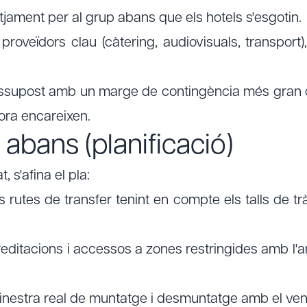
jament per al grup abans que els hotels s'esgotin.
veïdors clau (càtering, audiovisuals, transport)
ssupost amb un marge de contingència més gran de
 hora encareixen.
abans (planificació)
, s'afina el pla:
utes de transfer tenint en compte els talls de tràn
ditacions i accessos a zones restringides amb l'a
inestra real de muntatge i desmuntatge amb el ven