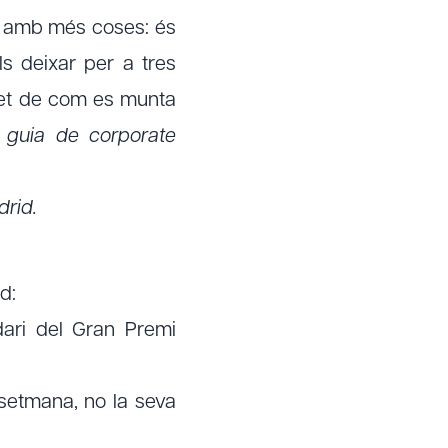
l amb més coses: és
s deixar per a tres
let de com es munta
a
guia de corporate
rid.
rd:
ari del Gran Premi
setmana, no la seva