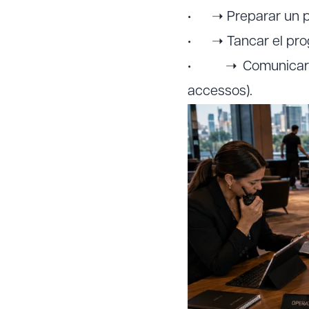
• ➝ Preparar un pla 
• ➝ Tancar el prog
• ➝ Comunicar als 
accessos).