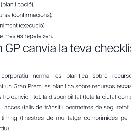
lanificació).
rsa (confirmacions).
niment (execució).
ue més es repeteixen.
 GP canvia la teva checkli
corporatiu normal es planifica sobre recurso
t un Gran Premi es planifica sobre recursos escas
 ho canvien tot: la disponibilitat (tota la ciutat co
, l'accés (talls de trànsit i perímetres de seguretat
el timing (finestres de muntatge comprimides pel 
tiu).