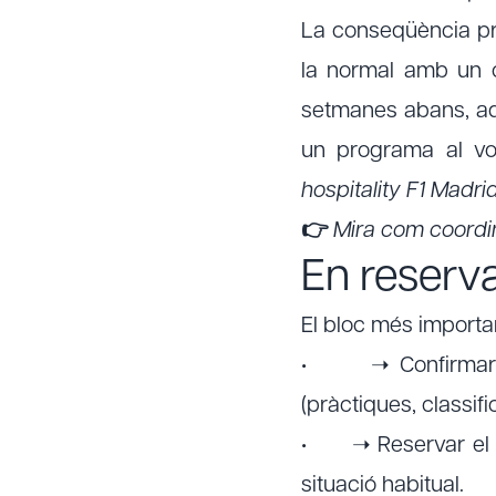
La conseqüència pr
la normal amb un o
setmanes abans, aq
un programa al vo
hospitality F1 Madri
👉
Mira com coordi
En reserv
El bloc més importan
• ➝ Confirmar dat
(pràctiques, classifi
• ➝ Reservar el ve
situació habitual.