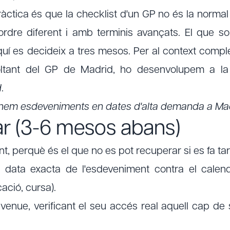
àctica és que la checklist d'un GP no és la norma
rdre diferent i amb terminis avançats. El que sol
uí es decideix a tres mesos. Per al context comp
ltant del GP de Madrid, ho desenvolupem a l
d
.
nem esdeveniments en dates d'alta demanda a Mad
ar (3-6 mesos abans)
t, perquè és el que no es pot recuperar si es fa ta
a exacta de l'esdeveniment contra el calend
cació, cursa).
nue, verificant el seu accés real aquell cap de 