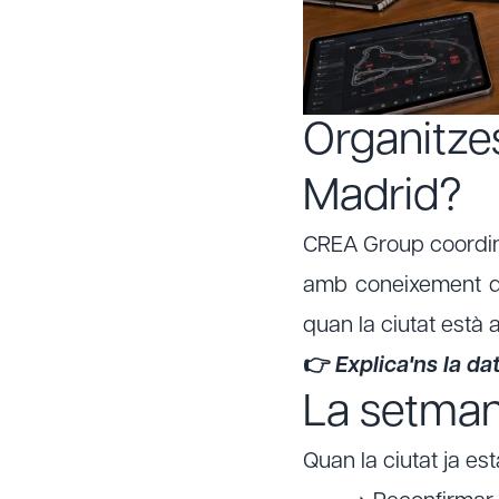
Organitze
Madrid?
CREA Group coordin
amb coneixement di
quan la ciutat està 
👉
Explica'ns la da
La setman
Quan la ciutat ja e