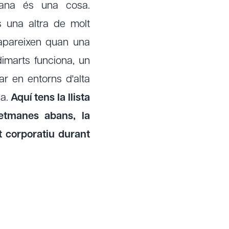
mana és una cosa.
 una altra de molt
 apareixen quan una
dimarts funciona, un
ar en entorns d'alta
pa.
Aquí tens la llista
etmanes abans, la
t corporatiu durant