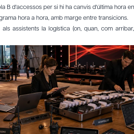
B d'accessos per si hi ha canvis d'última hora en e
rama hora a hora, amb marge entre transicions.
assistents la logística (on, quan, com arribar,