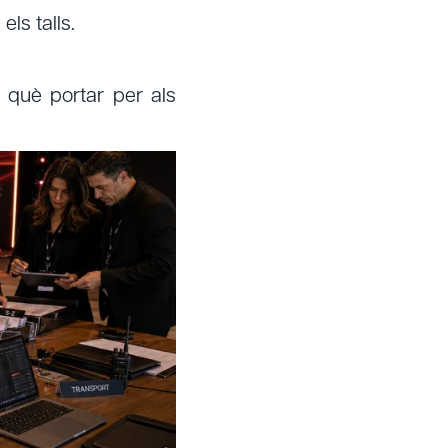
ls talls.
 què portar per als