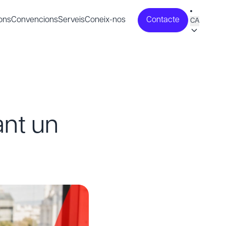
ons
Convencions
Serveis
Coneix-nos
Contacte
CA
ant un