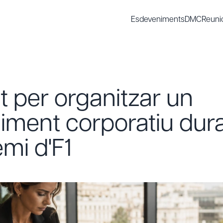
Esdeveniments
DMC
Reuni
t per organitzar un
iment corporatiu dur
mi d'F1