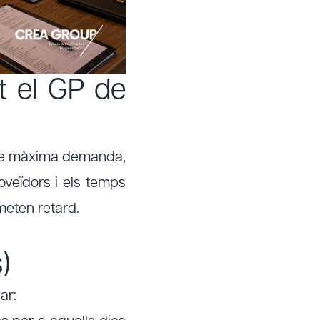
t el GP de
 de màxima demanda,
veïdors i els temps
dmeten retard.
s)
sar: