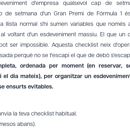
deveniment d'empresa qualsevol cap de set
cap de setmana d'un Gran Premi de Fórmula 1 és
 la llista normal s'hi sumen variables que només
 al voltant d'un esdeveniment massiu. El que un 
ot ser impossible. Aquesta checklist neix d'oper
sada perquè no se t'escapi el que de debò s'esca
ompleta, ordenada per moment (en reservar, s
 el dia mateix), per organitzar un esdevenimen
e ensurts evitables.
via la teva checklist habitual.
 mesos abans).