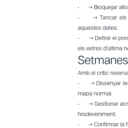
• ➝ Bloquejar allot
• ➝ Tancar els pro
aquestes dates.
• ➝ Definir el pre
els extres d'última
Setmanes 
Amb el crític reservat
• ➝ Dissenyar les r
mapa normal.
• ➝ Gestionar acre
l'esdeveniment.
• ➝ Confirmar la f