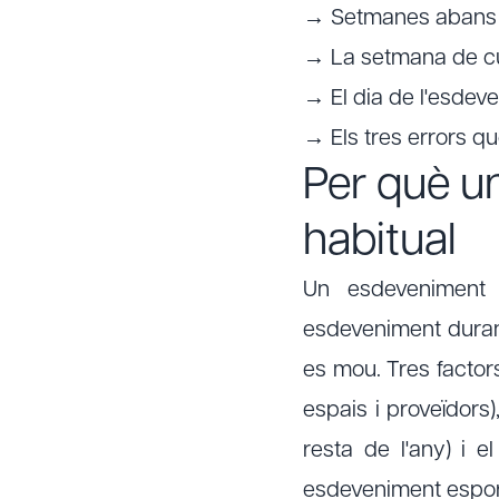
→ Setmanes abans (p
→ La setmana de cu
→ El dia de l'esdeve
→ Els tres errors q
Per què un
habitual
Un esdeveniment 
esdeveniment duran
es mou. Tres factors
espais i proveïdors)
resta de l'any) i 
esdeveniment espor