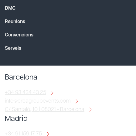
DMC
Reunions
Convencions
Serveis
Barcelona
+34 93 434 43 25
info@creagroupevents.com
C/ Santaló, 10 | 08021 - Barcelona
Madrid
+34 91 159 17 75