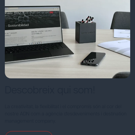
Descobreix qui som!
La creativitat, la flexibilitat i el compromís són al cor del
nostre ADN com a agència d'esdeveniments i destination
management company.