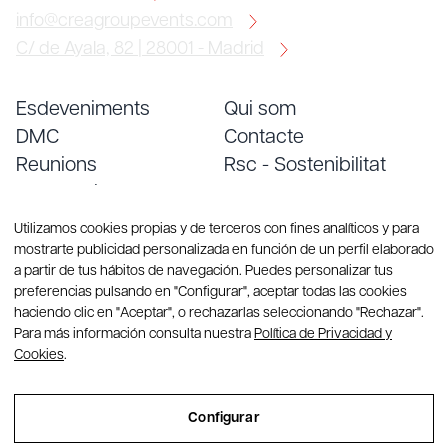
info@creagroupevents.com
C/ de Ayala, 82 | 28001 - Madrid
Esdeveniments
Qui som
DMC
Contacte
Reunions
Rsc - Sostenibilitat
Convencions
Treballa amb nosaltres
Serveis
Blog
Utilizamos cookies propias y de terceros con fines analíticos y para
mostrarte publicidad personalizada en función de un perfil elaborado
a partir de tus hábitos de navegación. Puedes personalizar tus
preferencias pulsando en "Configurar", aceptar todas las cookies
haciendo clic en "Aceptar", o rechazarlas seleccionando "Rechazar".
Para más información consulta nuestra
Política de Privacidad y
Cookies
.
© Copyright 2026 CREA Group. Tots els drets reservats
Configurar
Sitemap