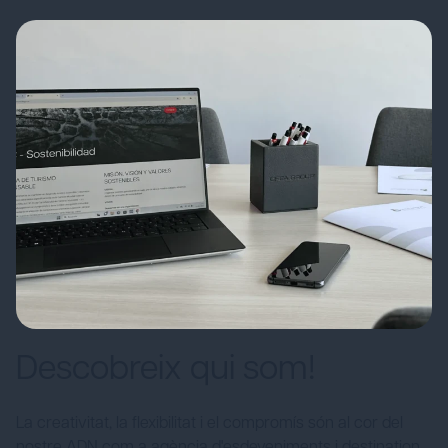
Descobreix qui som!
La creativitat, la flexibilitat i el compromís són al cor del
nostre ADN com a agència d'esdeveniments i destination