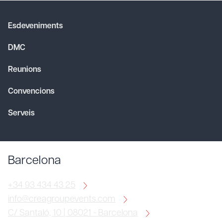
Esdeveniments
DMC
Reunions
Convencions
Serveis
Barcelona
+34 93 434 43 25
info@creagroupevents.com
C/ Santaló, 10 | 08021 - Barcelona