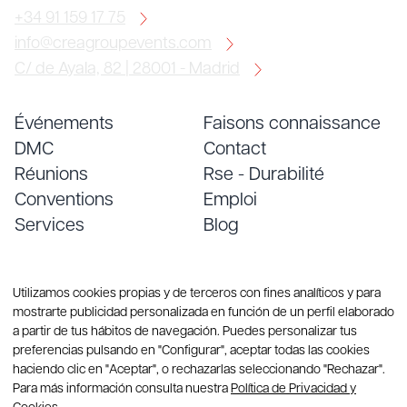
+34 91 159 17 75
info@creagroupevents.com
C/ de Ayala, 82 | 28001 - Madrid
Événements
Faisons connaissance
DMC
Contact
Réunions
Rse - Durabilité
Conventions
Emploi
Services
Blog
Utilizamos cookies propias y de terceros con fines analíticos y para
mostrarte publicidad personalizada en función de un perfil elaborado
a partir de tus hábitos de navegación. Puedes personalizar tus
preferencias pulsando en "Configurar", aceptar todas las cookies
haciendo clic en "Aceptar", o rechazarlas seleccionando "Rechazar".
© Copyright 2026 Group CREA. Tous droits réservés
Para más información consulta nuestra
Política de Privacidad y
Sitemap