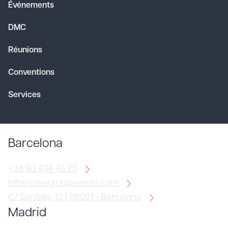
Événements
DMC
Réunions
Conventions
Services
Barcelona
+34 93 434 43 25
info@creagroupevents.com
C/ Santaló, 10 | 08021 - Barcelona
Madrid