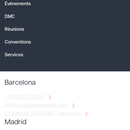
Événements
DMC
Réunions
Conventions
Services
Barcelona
+34 93 434 43 25
info@creagroupevents.com
C/ Santaló, 10 | 08021 - Barcelona
Madrid