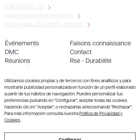
+34 91 159 17 75
info@creagroupevents.com
C/ de Ayala, 82 | 28001 - Madrid
Événements
Faisons connaissance
DMC
Contact
Réunions
Rse - Durabilité
Conventions
Emploi
Services
Blog
Utilizamos cookies propias y de terceros con fines analíticos y para
mostrarte publicidad personalizada en función de un perfil elaborado
a partir de tus hábitos de navegación. Puedes personalizar tus
preferencias pulsando en "Configurar", aceptar todas las cookies
haciendo clic en "Aceptar", o rechazarlas seleccionando "Rechazar".
Para más información consulta nuestra
Política de Privacidad y
Cookies
.
© Copyright 2026 Group CREA. Tous droits réservés