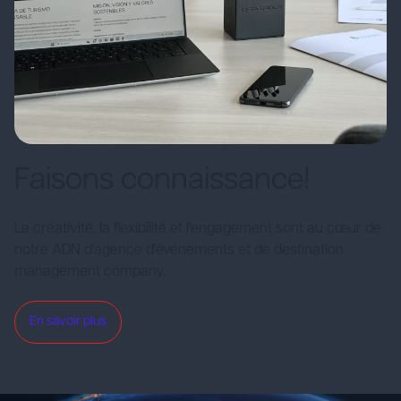
Faisons connaissance!
La créativité, la flexibilité et l'engagement sont au cœur de
notre ADN d'agence d'événements et de destination
management company.
En savoir plus