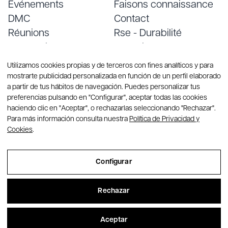
Événements
Faisons connaissance
DMC
Contact
Réunions
Rse - Durabilité
Conventions
Emploi
Services
Blog
Utilizamos cookies propias y de terceros con fines analíticos y para
mostrarte publicidad personalizada en función de un perfil elaborado
a partir de tus hábitos de navegación. Puedes personalizar tus
preferencias pulsando en "Configurar", aceptar todas las cookies
haciendo clic en "Aceptar", o rechazarlas seleccionando "Rechazar".
Para más información consulta nuestra
Política de Privacidad y
Cookies
.
© Copyright 2026 Group CREA. Tous droits réservés
Configurar
Sitemap
Rechazar
Aviso Legal
Política de Privacidad y Cookies
Aceptar
Configurar