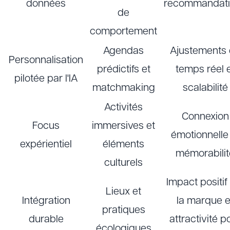
données
recommandati
de
comportement
Agendas
Ajustements
Personnalisation
prédictifs et
temps réel 
pilotée par l'IA
matchmaking
scalabilité
Activités
Connexion
Focus
immersives et
émotionnelle
expérientiel
éléments
mémorabilit
culturels
Impact positif
Lieux et
Intégration
la marque e
pratiques
durable
attractivité p
écologiques