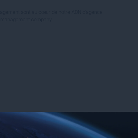
 l'engagement sont au cœur de notre ADN d'agence
on management company.