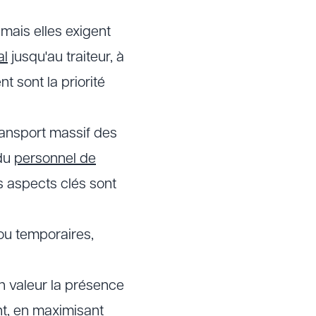
mais elles exigent
al
jusqu'au traiteur, à
t sont la priorité
transport massif des
 du
personnel de
s aspects clés sont
 ou temporaires,
n valeur la présence
nt, en maximisant