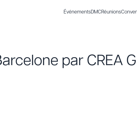
Événements
DMC
Réunions
Conven
Barcelone par CREA 