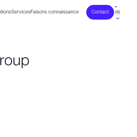
tions
Services
Faisons connaissance
Contact
FR
Group