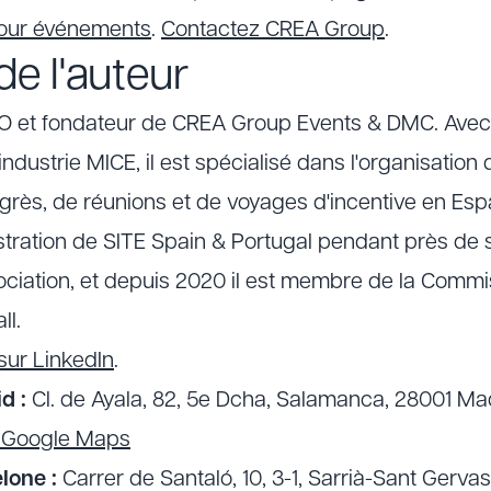
pour événements
.
Contactez CREA Group
.
e l'auteur
EO et fondateur de CREA Group Events & DMC. Avec
industrie MICE, il est spécialisé dans l'organisatio
grès, de réunions et de voyages d'incentive en Espagn
stration de SITE Spain & Portugal pendant près de s
ociation, et depuis 2020 il est membre de la Comm
ll.
sur LinkedIn
.
d :
Cl. de Ayala, 82, 5e Dcha, Salamanca, 28001 Ma
r Google Maps
lone :
Carrer de Santaló, 10, 3-1, Sarrià-Sant Gerva