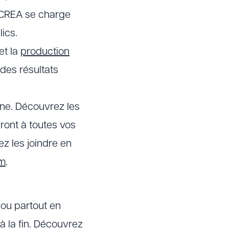
, CREA se charge
ics.
et la
production
des résultats
ne. Découvrez les
dront à toutes vos
z les joindre en
om
.
ou partout en
 la fin. Découvrez