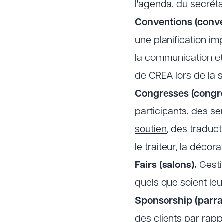
l'agenda, du secréta
Conventions (conve
une planification im
la communication et 
de CREA lors de la s
Congresses (congrè
participants, des se
soutien
, des traduc
le traiteur, la décor
Fairs (salons).
Gesti
quels que soient leur
Sponsorship (parra
des clients par rap