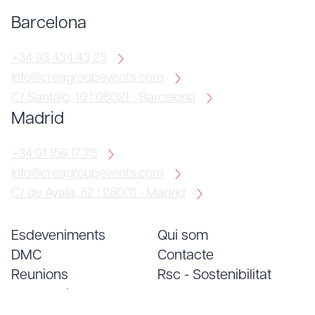
Barcelona
+34 93 434 43 25
info@creagroupevents.com
C/ Santaló, 10 | 08021 - Barcelona
Madrid
+34 91 159 17 75
info@creagroupevents.com
C/ de Ayala, 82 | 28001 - Madrid
Esdeveniments
Qui som
DMC
Contacte
Reunions
Rsc - Sostenibilitat
Convencions
Treballa amb nosaltres