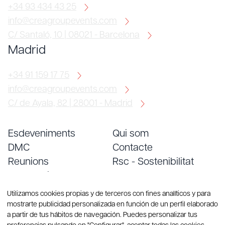
+34 93 434 43 25
info@creagroupevents.com
C/ Santaló, 10 | 08021 - Barcelona
Madrid
+34 91 159 17 75
info@creagroupevents.com
C/ de Ayala, 82 | 28001 - Madrid
Esdeveniments
Qui som
DMC
Contacte
Reunions
Rsc - Sostenibilitat
Convencions
Treballa amb nosaltres
Serveis
Blog
Utilizamos cookies propias y de terceros con fines analíticos y para
mostrarte publicidad personalizada en función de un perfil elaborado
a partir de tus hábitos de navegación. Puedes personalizar tus