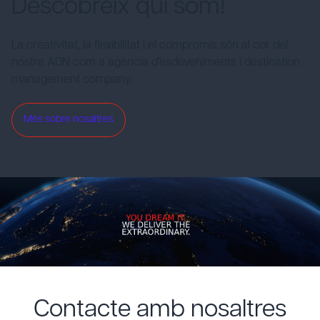
Descobreix qui som!
La creativitat, la flexibilitat i el compromís són al cor del
nostre ADN com a agència d'esdeveniments i destination
management company.
Més sobre nosaltres
Contacte amb nosaltres