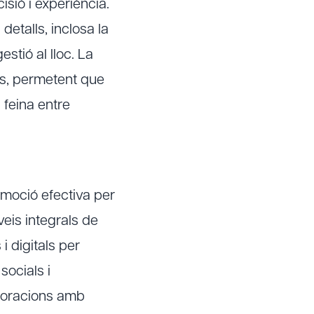
isió i experiència.
etalls, inclosa la
gestió al lloc. La
es, permetent que
 feina entre
omoció efectiva per
veis integrals de
i digitals per
socials i
aboracions amb