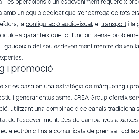
ca i les operacions d'un esdeveniment requereix prec
mb un equip dedicat que s'encarrega de tots els d
eïdors, la
configuració audiovisual
, el
transport
i la 
eticulosa garanteix que tot funcioni sense problem
in i gaudeixin del seu esdeveniment mentre deixen la
xpertes.
g i promoció
ixit es basa en una estratègia de màrqueting i pr
jectiu i generar entusiasme. CREA Group ofereix ser
ó, utilitzant una combinació de canals tradicionals 
litat de l'esdeveniment. Des de campanyes a xarxes 
eu electrònic fins a comunicats de premsa i col·l