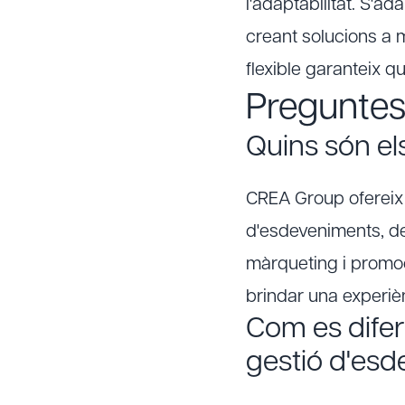
l'adaptabilitat. S'a
creant solucions a 
flexible garanteix 
Preguntes
Quins són el
CREA Group oferei
d'esdeveniments, de
màrqueting i promoci
brindar una experiè
Com es difer
gestió d'es