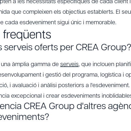
dapten a les necessitats específiques de cada client
mida que compleixen els objectius establerts. El s
que cada esdeveniment sigui únic i memorable.
 freqüents
s serveis oferts per CREA Group
x una àmplia gamma de
serveis
, que inclouen planif
senvolupament i gestió del programa, logística i o
ó, i avaluació i anàlisi posteriors a l'esdeveniment.
ncia excepcional i crear esdeveniments inoblidable
encia CREA Group d'altres agèn
deveniments?