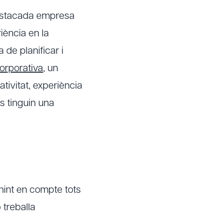
destacada empresa
ència en la
de planificar i
orporativa
, un
ivitat, experiència
ts tinguin una
nint en compte tots
 treballa