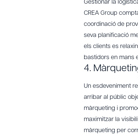
Gestionar la logísti
CREA Group compta a
coordinació de prov
seva planificació m
els clients es relax
bastidors en mans e
4. Màrquetin
Un esdeveniment ree
arribar al públic ob
màrqueting i promoci
maximitzar la visibi
màrqueting per corr