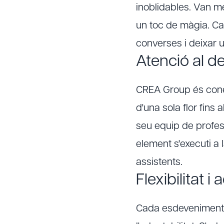
inoblidables. Van mé
un toc de màgia. C
converses i deixar 
Atenció al de
CREA Group és coneg
d'una sola flor fins
seu equip de profes
element s'executi a 
assistents.
Flexibilitat i
Cada esdeveniment és