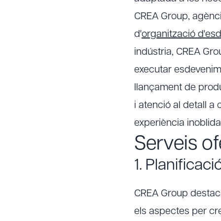
CREA Group, agènci
d'
organització d'es
indústria, CREA Grou
executar esdevenime
llançament de produ
i atenció al detall a
experiència inoblida
Serveis o
1. Planificac
CREA Group destaca 
els aspectes per cre