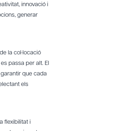
tivitat, innovació i
cions, generar
e la col·locació
es passa per alt. El
 garantir que cada
electant els
exibilitat i