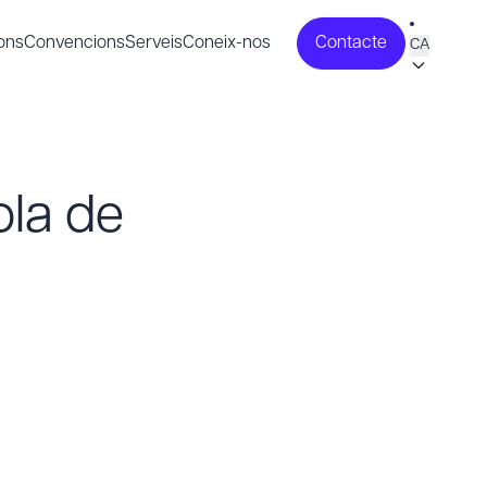
ons
Convencions
Serveis
Coneix-nos
Contacte
CA
la de