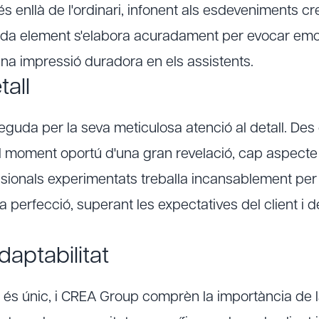
s enllà de l'ordinari, infonent als esdeveniments crea
ada element s'elabora acuradament per evocar emo
una impressió duradora en els assistents.
tall
uda per la seva meticulosa atenció al detall. Des d
 al moment oportú d'una gran revelació, cap aspecte 
sionals experimentats treballa incansablement per
la perfecció, superant les expectatives del client i d
 adaptabilitat
 únic, i CREA Group comprèn la importància de la fl