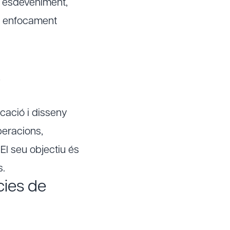
 i esdeveniment,
eu enfocament
?
icació i disseny
peracions,
 El seu objectiu és
s.
cies de