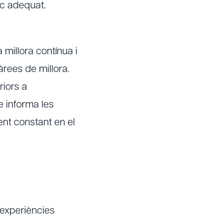
ic adequat.
millora contínua i
 àrees de millora.
riors a
e informa les
ent constant en el
 experiències