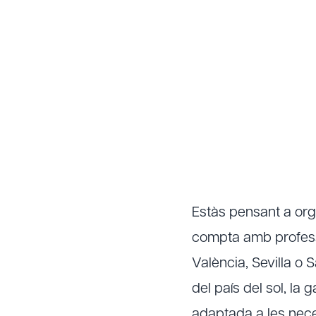
Estàs pensant a or
compta amb professi
València, Sevilla o
del país del sol, la 
adaptada a les neces