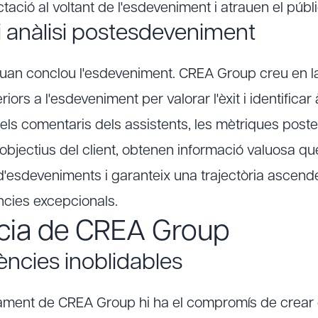
tació al voltant de l'esdeveniment i atrauen el públ
 i anàlisi postesdeveniment
uan conclou l'esdeveniment. CREA Group creu en la 
iors a l'esdeveniment per valorar l'èxit i identificar
 dels comentaris dels assistents, les mètriques poste
 objectius del client, obtenen informació valuosa qu
 d'esdeveniments i garanteix una trajectòria ascend
ncies excepcionals.
ncia de CREA Group
ències inoblidables
cament de CREA Group hi ha el compromís de crear