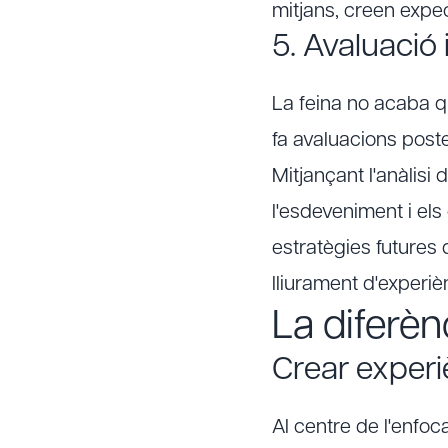
mitjans, creen expec
5. Avaluació
La feina no acaba q
fa avaluacions poster
Mitjançant l'anàlisi
l'esdeveniment i els
estratègies futures
lliurament d'experiè
La diferè
Crear experi
Al centre de l'enfo