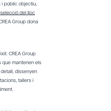
i públic objectiu,
a
selecció del lloc
a, CREA Group dona
ixit. CREA Group
ls que mantenen els
detall, dissenyen
cions, tallers i
niment.