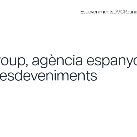
Esdeveniments
DMC
Reuni
oup, agència espanyo
d'esdeveniments