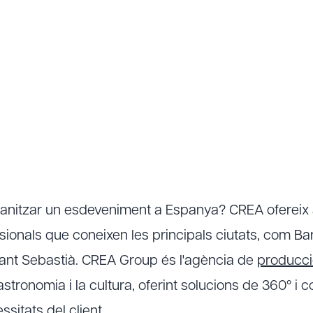
ganitzar un esdeveniment a Espanya? CREA ofereix
onals que coneixen les principals ciutats, com Ba
 Sant Sebastià. CREA Group és l'agència de
producci
gastronomia i la cultura, oferint solucions de 360° i c
sitats del client.