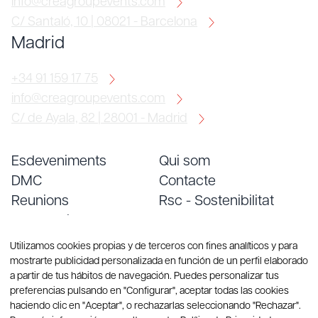
info@creagroupevents.com
C/ Santaló, 10 | 08021 - Barcelona
Madrid
+34 91 159 17 75
info@creagroupevents.com
C/ de Ayala, 82 | 28001 - Madrid
Esdeveniments
Qui som
DMC
Contacte
Reunions
Rsc - Sostenibilitat
Convencions
Treballa amb nosaltres
Serveis
Blog
Utilizamos cookies propias y de terceros con fines analíticos y para
mostrarte publicidad personalizada en función de un perfil elaborado
a partir de tus hábitos de navegación. Puedes personalizar tus
preferencias pulsando en "Configurar", aceptar todas las cookies
haciendo clic en "Aceptar", o rechazarlas seleccionando "Rechazar".