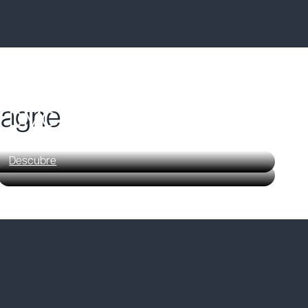
pagne
DMC à Madrid
Descubre