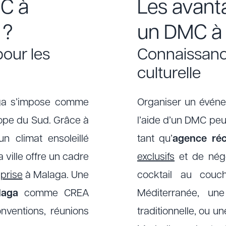
MC à
Les avanta
 ?
un DMC à
pour les
Connaissanc
culturelle
aga s’impose comme
Organiser un événe
rope du Sud. Grâce à
l’aide d’un DMC peu
un climat ensoleillé
tant qu’
agence ré
 ville offre un cadre
exclusifs
et de négo
eprise
à Malaga. Une
cocktail au couc
laga
comme CREA
Méditerranée, un
nventions, réunions
traditionnelle, ou u