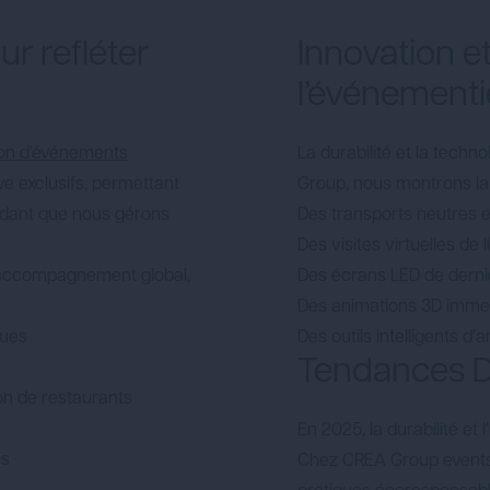
r refléter
Innovation e
l’événementi
ion d’événements
La durabilité et la techn
e exclusifs, permettant
Group, nous montrons la 
endant que nous gérons
Des transports neutres 
Des visites virtuelles de 
un accompagnement global,
Des écrans LED de derni
Des animations 3D imme
ques
Des outils intelligents d
Tendances 
on de restaurants
En 2025, la durabilité et
es
Chez CREA Group events 