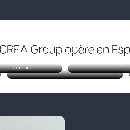
DMC à Séville
ù CREA Group opère en Es
DMC à Majorque
Descubre
Descubre