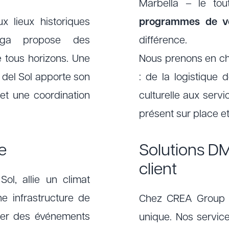
Marbella – le to
 lieux historiques
programmes de v
aga propose des
différence.
 tous horizons. Une
Nous prenons en ch
del Sol apporte son
: de la logistique 
 et une coordination
culturelle aux ser
présent sur place e
e
Solutions D
client
ol, allie un climat
ne infrastructure de
Chez CREA Group e
iser des événements
unique. Nos servi