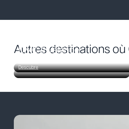
DMC à Barcelone
Autres destinations o
DMC à Valence
Descubre
Descubre