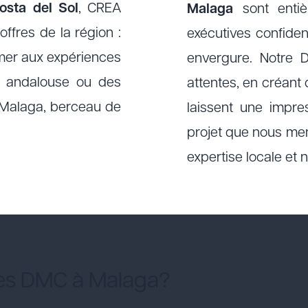
osta del Sol
, CREA
Malaga
sont entiè
ffres de la région :
exécutives confiden
 mer aux expériences
envergure. Notre
e andalouse ou des
attentes, en créant
e Malaga, berceau de
laissent une impre
projet que nous men
expertise locale et n
ces DMC à Malaga?