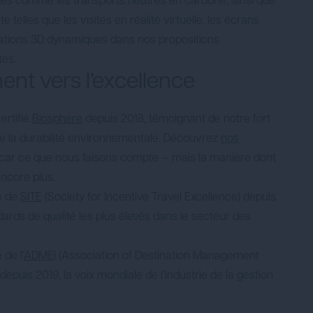
es comme les transports neutres en carbone, ainsi que
 telles que les visites en réalité virtuelle, les écrans
ations 3D dynamiques dans nos propositions
tes.
nt vers l’excellence
rtifié
Biosphere
depuis 2018, témoignant de notre fort
 la durabilité environnementale. Découvrez
nos
 car ce que nous faisons compte — mais la manière dont
ncore plus.
 de
SITE
(Society for Incentive Travel Excellence) depuis
dards de qualité les plus élevés dans le secteur des
de l’
ADMEI
(Association of Destination Management
depuis 2019, la voix mondiale de l’industrie de la gestion