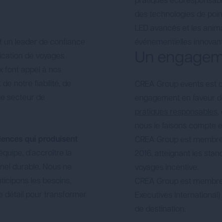
pratiques écoresponsabl
des technologies de pointe
LED avancés et les anim
t un leader de confiance
événementielles innovan
Un engageme
fication de voyages
x font appel à nos
e notre fiabilité, de
CREA Group events est ce
le secteur de
engagement en faveur de
pratiques responsables
,
nous le faisons compte e
iences qui produisent
CREA Group est membre
équipe, d’accroître la
2016, atteignant les stan
nel durable. Nous ne
voyages incentive.
icipons les besoins,
CREA Group est membre 
e détail pour transformer
Executives International) 
de destination.