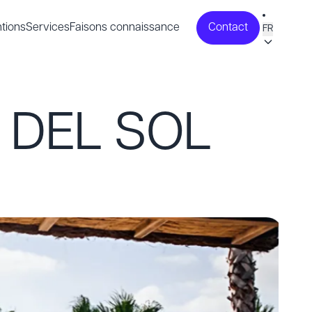
tions
Services
Faisons connaissance
Contact
FR
 DEL SOL